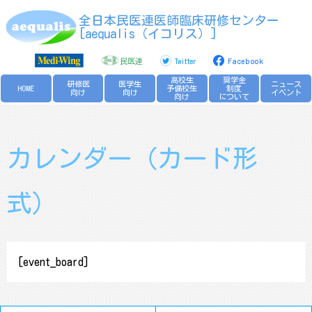
Skip
全日本民医連医師臨床研修センター
to
[aequalis（イコリス）]
content
民医連
Twitter
Facebook
高校生
奨学金
研修医
医学生
ニュース
HOME
予備校生
制度
向け
向け
イベント
向け
について
カレンダー（カード形
式）
[event_board]