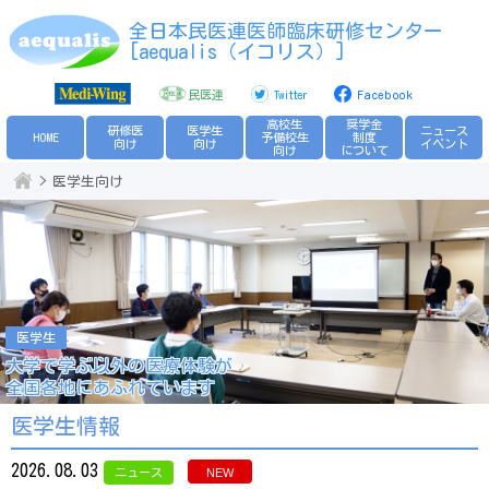
全日本民医連医師臨床研修センター
[aequalis（イコリス）]
民医連
Twitter
Facebook
高校生
奨学金
研修医
医学生
ニュース
HOME
予備校生
制度
向け
向け
イベント
向け
について
医学生向け
医学生
医学生
医学生
大学で学ぶ以外の医療体験が
大学で学ぶ以外の医療体験が
大学で学ぶ以外の医療体験が
全国各地にあふれています
全国各地にあふれています
全国各地にあふれています
医学生情報
2026.08.03
ニュース
NEW