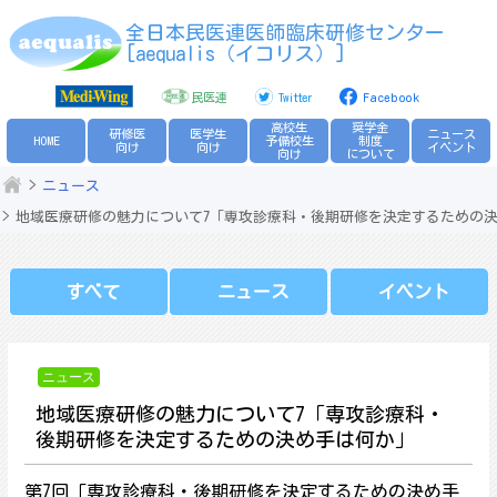
Skip
全日本民医連医師臨床研修センター
to
[aequalis（イコリス）]
content
民医連
Twitter
Facebook
高校生
奨学金
研修医
医学生
ニュース
HOME
予備校生
制度
向け
向け
イベント
向け
について
ニュース
地域医療研修の魅力について7「専攻診療科・後期研修を決定するための
すべて
ニュース
イベント
ニュース
地域医療研修の魅力について7「専攻診療科・
後期研修を決定するための決め手は何か」
第7回「専攻診療科・後期研修を決定するための決め手