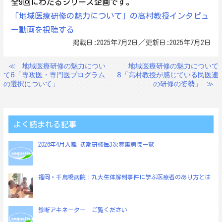
全9回にわたるシリーズ企画です。
「地域医療研修の魅力について」の高村教授インタビュ
ー動画を視聴する
掲載日:2025年7月2日／更新日:2025年7月2日
≪
地域医療研修の魅力につい
地域医療研修の魅力について
投
て6「専攻医・専門医プログラム
8「高村教授が感じている民医連
稿
の選択について」
の研修の姿勢」
≫
ナ
ビ
ゲ
よく読まれる記事
ー
2026年4月入職 初期研修医3次募集病院一覧
シ
ョ
福岡・千鳥橋病院｜九大生体解剖事件に学ぶ医療者のあり方とは
ン
診断アキネーター ご覧ください