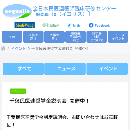
Skip
全日本民医連医師臨床研修センター
to
[aequalis（イコリス）]
content
民医連
Twitter
Facebook
高校生
奨学金
研修医
医学生
ニュース
HOME
予備校生
制度
向け
向け
イベント
向け
について
イベント
千葉民医連奨学金説明会 開催中！
すべて
ニュース
イベント
イベント
千葉民医連奨学金説明会 開催中！
千葉民医連奨学金制度説明会、お問い合わせはお気軽
に！