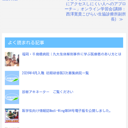
稿
にアクセスしにくい人へのアプロ
ーチ～」オンライン学習会(講師：
ナ
西澤寛貴こびらい生協診療所副所
ビ
長)
≫
ゲ
ー
シ
よく読まれる記事
ョ
福岡・千鳥橋病院｜九大生体解剖事件に学ぶ医療者のあり方とは
ン
2026年4月入職 初期研修医3次募集病院一覧
診断アキネーター ご覧ください
医学生向け情報誌Medi-Wing第94号電子版を公開しました。