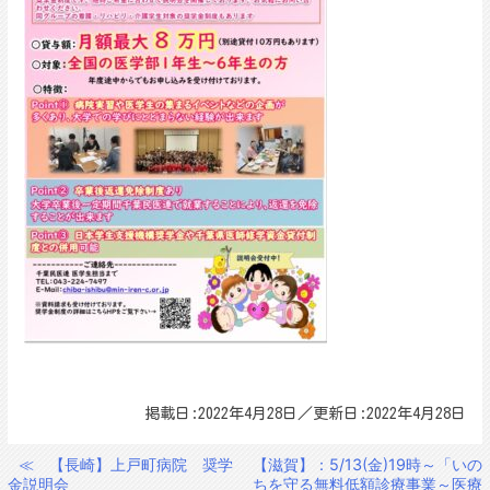
掲載日:2022年4月28日／更新日:2022年4月28日
≪
【長崎】上戸町病院 奨学
【滋賀】：5/13(金)19時～「いの
投
金説明会
ちを守る無料低額診療事業～医療