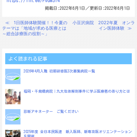
https://lin.ee/FvdM5I4
掲載日:2022年6月1日／更新日:2022年6月1日
≪
1日医師体験開催！！今夏の
小豆沢病院 2022年夏 オンラ
投
テーマは「地域が求める医療とは
イン医師体験
≫
稿
～総合診療医の役割～」
ナ
ビ
ゲ
よく読まれる記事
ー
2026年4月入職 初期研修医3次募集病院一覧
シ
ョ
福岡・千鳥橋病院｜九大生体解剖事件に学ぶ医療者のあり方とは
ン
診断アキネーター ご覧ください
2025年度 全日本民医連 新入医師、新専攻医オリエンテーション
を開催