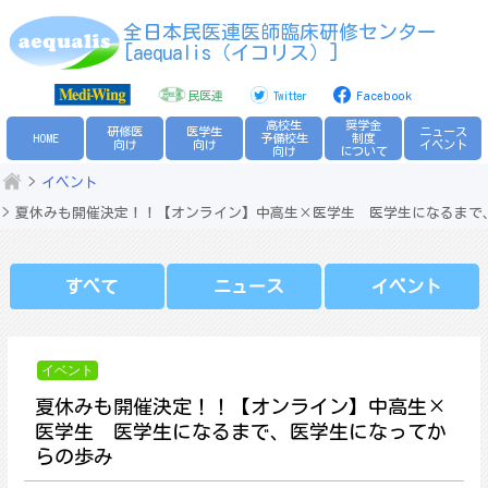
Skip
全日本民医連医師臨床研修センター
to
[aequalis（イコリス）]
content
民医連
Twitter
Facebook
高校生
奨学金
研修医
医学生
ニュース
HOME
予備校生
制度
向け
向け
イベント
向け
について
イベント
夏休みも開催決定！！【オンライン】中高生×医学生 医学生になるまで
すべて
ニュース
イベント
イベント
夏休みも開催決定！！【オンライン】中高生×
医学生 医学生になるまで、医学生になってか
らの歩み