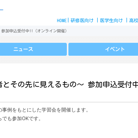
Skip
ー
to
HOME
content
研修医
向け
医学生
向け
高
 参加申込受付中!!（オンライン開催）
ニュース
イベント
者とその先に見えるもの～ 参加申込受付中
の事例をもとにした学習会を開催します。
でも参加OKです。