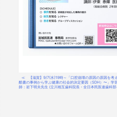
≪
【滋賀】9/7(水)19時～「口腔崩壊の原因の原因を考
投
酷書の事例から学ぶ健康の社会的決定要因（SDH）〜」学
稿
師：岩下明夫先生 (立川相互歯科院長・全日本民医連歯科部
ナ
ビ
ゲ
ー