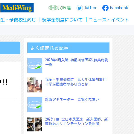
民医連
Twitter
Facebook
校生
・
予備校生
向け
奨学金
制度
について
ニュース
・
イベント
よく読まれる記事
2026年4月入職 初期研修医3次募集病院
一覧
福岡・千鳥橋病院｜九大生体解剖事件
!!
に学ぶ医療者のあり方とは
診断アキネーター ご覧ください
2025年度 全日本民医連 新入医師、新
専攻医オリエンテーションを開催