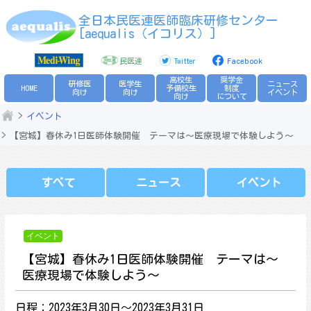
Skip
全日本民医連医師臨床研修センター
to
[aequalis（イコリス）]
content
民医連
Twitter
Facebook
高校生
奨学金
研修医
医学生
ニュース
HOME
予備校生
制度
向け
向け
イベント
向け
について
イベント
【宮城】春休み1日医師体験開催 テーマは～医療現場で体験しよう～
すべて
ニュース
イベント
イベント
【宮城】春休み1日医師体験開催 テーマは～
医療現場で体験しよう～
日程：2023年3月30日～2023年3月31日