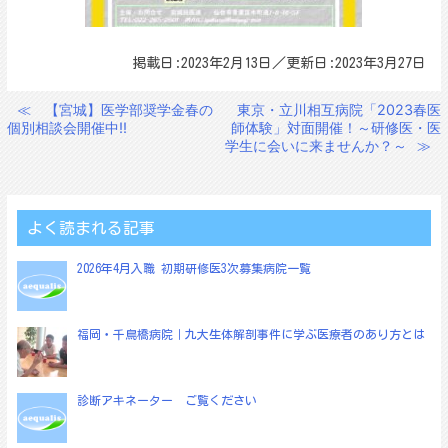
掲載日:2023年2月13日／更新日:2023年3月27日
≪
【宮城】医学部奨学金春の
東京・立川相互病院「2023春医
投
個別相談会開催中!!
師体験」対面開催！～研修医・医
稿
学生に会いに来ませんか？～
≫
ナ
ビ
ゲ
よく読まれる記事
ー
2026年4月入職 初期研修医3次募集病院一覧
シ
ョ
福岡・千鳥橋病院｜九大生体解剖事件に学ぶ医療者のあり方とは
ン
診断アキネーター ご覧ください