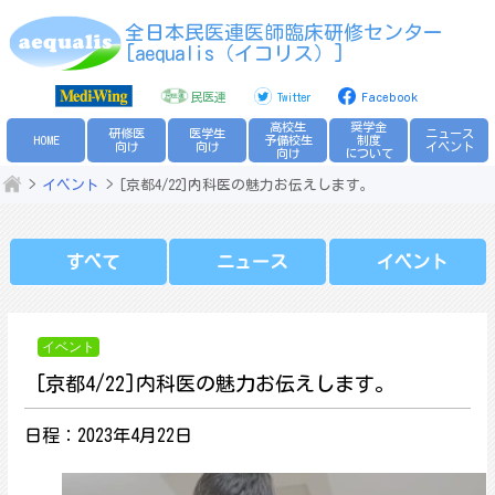
Skip
全日本民医連医師臨床研修センター
to
[aequalis（イコリス）]
content
民医連
Twitter
Facebook
高校生
奨学金
研修医
医学生
ニュース
HOME
予備校生
制度
向け
向け
イベント
向け
について
イベント
[京都4/22]内科医の魅力お伝えします。
すべて
ニュース
イベント
イベント
[京都4/22]内科医の魅力お伝えします。
日程：2023年4月22日