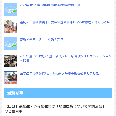
ー
2026年4月入職 初期研修医3次募集病院一覧
シ
ョ
福岡・千鳥橋病院｜九大生体解剖事件に学ぶ医療者のあり方とは
ン
診断アキネーター ご覧ください
2025年度 全日本民医連 新入医師、新専攻医オリエンテーション
を開催
医学生向け情報誌Medi-Wing第94号電子版を公開しました。
最新記事
【山口】高校生・予備校生向け「地域医療についての講演会」
のご案内🍁