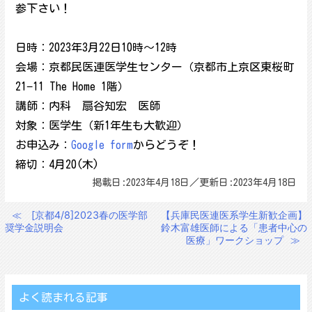
参下さい！
日時：2023年3月22日10時～12時
会場：京都民医連医学生センター（京都市上京区東桜町
21−11 The Home 1階）
講師：内科 扇谷知宏 医師
対象：医学生（新1年生も大歓迎）
お申込み：
Google form
からどうぞ！
締切：4月20(木)
掲載日:2023年4月18日／更新日:2023年4月18日
≪
[京都4/8]2023春の医学部
【兵庫民医連医系学生新歓企画】
投
奨学金説明会
鈴木富雄医師による「患者中心の
稿
医療」ワークショップ
≫
ナ
ビ
ゲ
よく読まれる記事