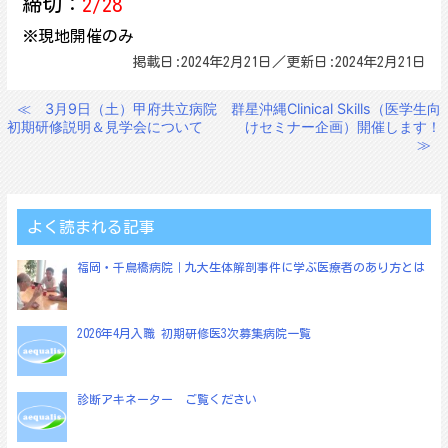
締切：
2/28
※現地開催のみ
掲載日:2024年2月21日／更新日:2024年2月21日
≪
3月9日（土）甲府共立病院
群星沖縄Clinical Skills（医学生向
投
初期研修説明＆見学会について
けセミナー企画）開催します！
稿
≫
ナ
ビ
ゲ
よく読まれる記事
ー
福岡・千鳥橋病院｜九大生体解剖事件に学ぶ医療者のあり方とは
シ
ョ
2026年4月入職 初期研修医3次募集病院一覧
ン
診断アキネーター ご覧ください