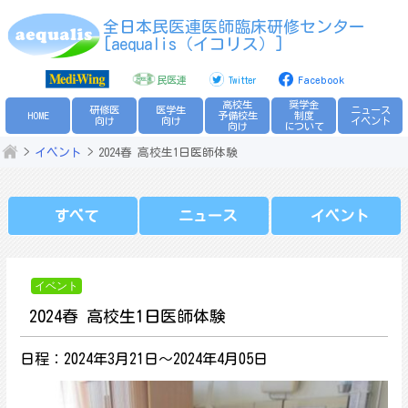
Skip
全日本民医連医師臨床研修センター
to
[aequalis（イコリス）]
content
民医連
Twitter
Facebook
高校生
奨学金
研修医
医学生
ニュース
HOME
予備校生
制度
向け
向け
イベント
向け
について
イベント
2024春 高校生1日医師体験
すべて
ニュース
イベント
イベント
2024春 高校生1日医師体験
日程：2024年3月21日～2024年4月05日