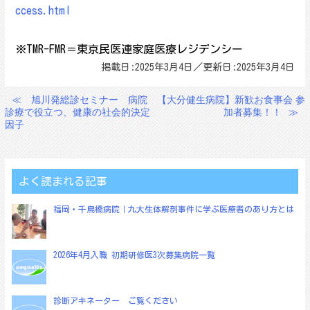
ccess.html
※TMR-FMR＝東京民医連家庭医療レジデンシー
掲載日:2025年3月4日／更新日:2025年3月4日
≪
旭川発総診セミナー 病院
【大分健生病院】新歓お食事会 参
投
診療で役立つ、健康の社会的決定
加者募集！！
≫
稿
因子
ナ
ビ
ゲ
よく読まれる記事
ー
福岡・千鳥橋病院｜九大生体解剖事件に学ぶ医療者のあり方とは
シ
ョ
2026年4月入職 初期研修医3次募集病院一覧
ン
診断アキネーター ご覧ください