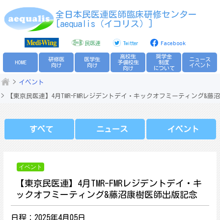
Skip
全日本民医連医師臨床研修センター
to
[aequalis（イコリス）]
content
民医連
Twitter
Facebook
高校生
奨学金
研修医
医学生
ニュース
HOME
予備校生
制度
向け
向け
イベント
向け
について
イベント
【東京民医連】4月TMR-FMRレジデントデイ・キックオフミーティング&藤
すべて
ニュース
イベント
イベント
【東京民医連】4月TMR-FMRレジデントデイ・キ
ックオフミーティング&藤沼康樹医師出版記念
日程：2025年4月05日