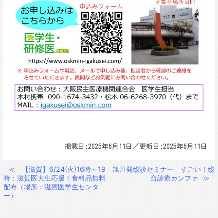
掲載日:2025年6月11日／更新日:2025年6月11日
≪
【滋賀】6/24(火)16時～19
旭川発総診セミナー すごい！総
投
時：滋賀医大生応援！食料品無料
合診療カンファ
≫
稿
配布（場所：滋賀医学生センタ
ー）
ナ
ビ