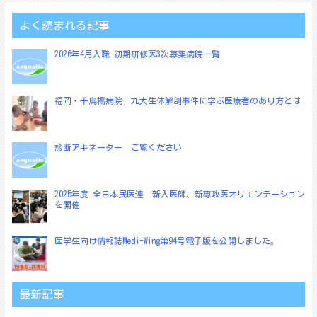
ゲ
よく読まれる記事
ー
シ
2026年4月入職 初期研修医3次募集病院一覧
ョ
ン
福岡・千鳥橋病院｜九大生体解剖事件に学ぶ医療者のあり方とは
診断アキネーター ご覧ください
2025年度 全日本民医連 新入医師、新専攻医オリエンテーション
を開催
医学生向け情報誌Medi-Wing第94号電子版を公開しました。
最新記事