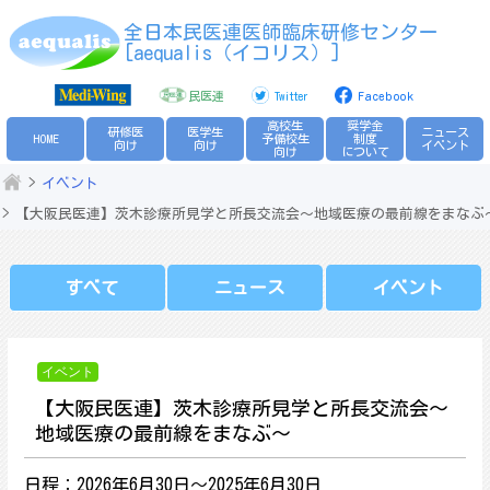
Skip
全日本民医連医師臨床研修センター
to
[aequalis（イコリス）]
content
民医連
Twitter
Facebook
高校生
奨学金
研修医
医学生
ニュース
HOME
予備校生
制度
向け
向け
イベント
向け
について
イベント
【大阪民医連】茨木診療所見学と所長交流会～地域医療の最前線をまなぶ
すべて
ニュース
イベント
イベント
【大阪民医連】茨木診療所見学と所長交流会～
地域医療の最前線をまなぶ～
日程：2026年6月30日～2025年6月30日