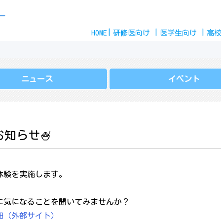
Skip
ー
to
HOME
content
研修医
向け
医学生
向け
高
ニュース
イベント
知らせ🍧
体験を実施します。
に気になることを聞いてみませんか？
細（外部サイト）