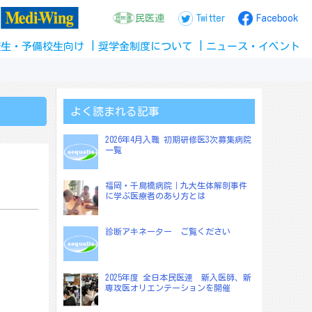
民医連
Twitter
Facebook
校生
・
予備校生
向け
奨学金
制度
について
ニュース
・
イベント
よく読まれる記事
2026年4月入職 初期研修医3次募集病院
一覧
福岡・千鳥橋病院｜九大生体解剖事件
に学ぶ医療者のあり方とは
診断アキネーター ご覧ください
2025年度 全日本民医連 新入医師、新
専攻医オリエンテーションを開催