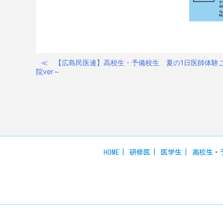
≪
【広島民医連】高校生・予備校生 夏の1日医師体験
投
院ver～
稿
ナ
ビ
ゲ
ー
シ
HOME
研修医
医学生
高校生・
ョ
ン