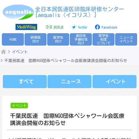
Skip
全日本民医連医師臨床研修センター
to
[aequalis（イコリス）]
content
民医連
Twitter
Facebook
高校生
奨学金
研修医
医学生
ニュース
HOME
予備校生
制度
向け
向け
イベント
向け
について
イベント
千葉民医連 国際NGO団体ペシャワール会医療講演会開催のお知らせ
すべて
ニュース
イベント
イベント
千葉民医連 国際NGO団体ペシャワール会医療
講演会開催のお知らせ