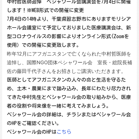
中村哲医師追悼 ペシャワール会講演会を7月4日に開催
します！※WEB形式での開催に変更
7月4日の14時より、千葉県習志野市にありますモリシア
ホール会議室にて予定しておりました医療講演会は、新
型コロナウイルスの影響によりオンライン形式(Zoomを
使用）での開催に変更致します。
昨年12月にアフガニスタンで亡くなられた中村哲医師を
追悼し、国際NGO団体ペシャワール会 室長・総院長補
佐の藤田千代子さんをお招きしご講演いただきます。
医師としてアフガニスタンの人々の命と生活を守るた
め、土木・農業にまで踏み込み、長年にわたり尽力され
てきた中村先生とペシャワール会の取り組みから、医療
者の役割や将来像を一緒に考えてみましょう。
ペシャワール会の詳細は、チラシまたはペシャワール会
のHPをご確認ください。
ペシャワール会のHPは
こちら