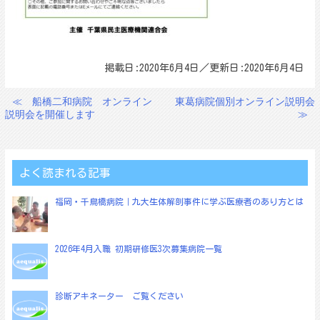
掲載日:2020年6月4日／更新日:2020年6月4日
≪
船橋二和病院 オンライン
東葛病院個別オンライン説明会
投
説明会を開催します
≫
稿
ナ
ビ
よく読まれる記事
ゲ
福岡・千鳥橋病院｜九大生体解剖事件に学ぶ医療者のあり方とは
ー
シ
ョ
2026年4月入職 初期研修医3次募集病院一覧
ン
診断アキネーター ご覧ください