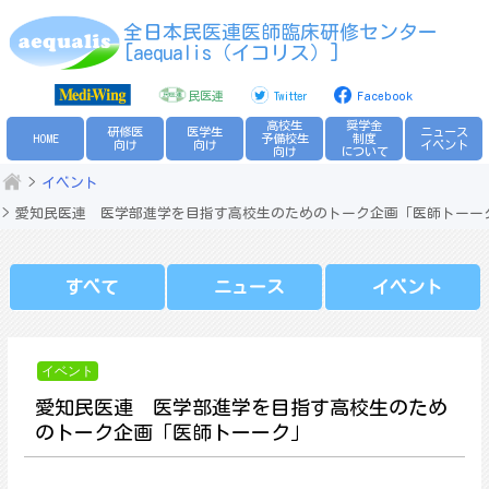
Skip
全日本民医連医師臨床研修センター
to
[aequalis（イコリス）]
content
民医連
Twitter
Facebook
高校生
奨学金
研修医
医学生
ニュース
HOME
予備校生
制度
向け
向け
イベント
向け
について
イベント
愛知民医連 医学部進学を目指す高校生のためのトーク企画「医師トーー
すべて
ニュース
イベント
イベント
愛知民医連 医学部進学を目指す高校生のため
のトーク企画「医師トーーク」