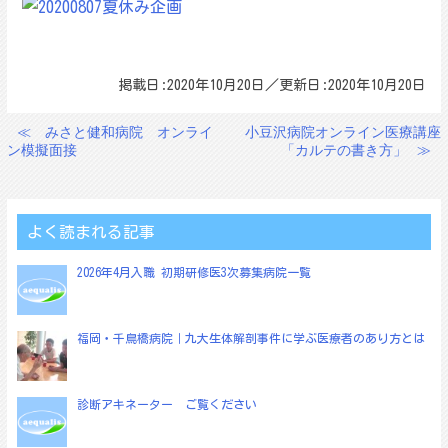
掲載日:2020年10月20日／更新日:2020年10月20日
≪
みさと健和病院 オンライ
小豆沢病院オンライン医療講座
投
ン模擬面接
「カルテの書き方」
≫
稿
ナ
ビ
よく読まれる記事
ゲ
2026年4月入職 初期研修医3次募集病院一覧
ー
シ
ョ
福岡・千鳥橋病院｜九大生体解剖事件に学ぶ医療者のあり方とは
ン
診断アキネーター ご覧ください