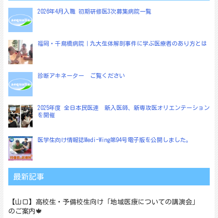
ー
2026年4月入職 初期研修医3次募集病院一覧
シ
ョ
福岡・千鳥橋病院｜九大生体解剖事件に学ぶ医療者のあり方とは
ン
診断アキネーター ご覧ください
2025年度 全日本民医連 新入医師、新専攻医オリエンテーション
を開催
医学生向け情報誌Medi-Wing第94号電子版を公開しました。
最新記事
【山口】高校生・予備校生向け「地域医療についての講演会」
のご案内🍁