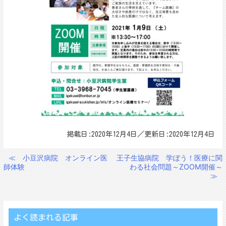
掲載日:2020年12月4日／更新日:2020年12月4日
≪
小豆沢病院 オンライン医
王子生協病院 学ぼう！医療に関
投
師体験
わる社会問題～ZOOM開催～
稿
≫
ナ
ビ
ゲ
よく読まれる記事