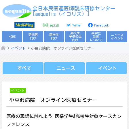
Skip
全日本民医連医師臨床研修センター
to
[aequalis（イコリス）]
content
民医連
Twitter
Facebook
高校生
奨学金
研修医
医学生
ニュース
HOME
予備校生
制度
向け
向け
イベント
向け
について
イベント
小豆沢病院 オンライン医療セミナー
すべて
ニュース
イベント
イベント
小豆沢病院 オンライン医療セミナー
医療の現場に触れよう 医系学生&高校生対象ケースカン
ファレンス