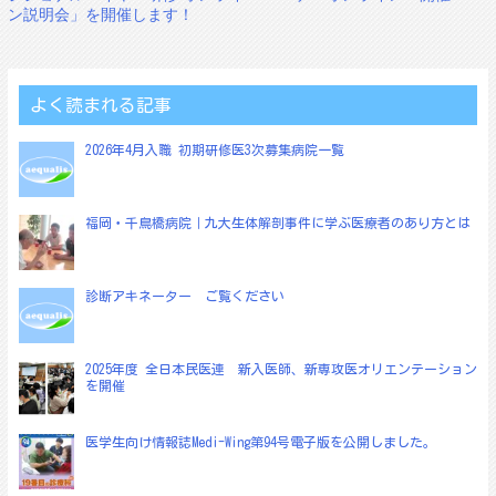
稿
ン説明会」を開催します！
ナ
ビ
ゲ
よく読まれる記事
ー
2026年4月入職 初期研修医3次募集病院一覧
シ
ョ
福岡・千鳥橋病院｜九大生体解剖事件に学ぶ医療者のあり方とは
ン
診断アキネーター ご覧ください
2025年度 全日本民医連 新入医師、新専攻医オリエンテーション
を開催
医学生向け情報誌Medi-Wing第94号電子版を公開しました。