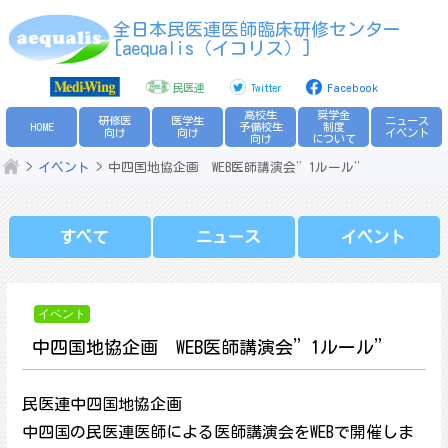
Skip
全日本民医連医師臨床研修センター
to
[aequalis（イコリス）]
content
民医連
Twitter
Facebook
高校生
奨学金
研修医
医学生
ニュース
HOME
予備校生
制度
向け
向け
イベント
向け
について
イベント
中四国地協企画 WEB医師講演会”1ルール”
すべて
ニュース
イベント
イベント
中四国地協企画 WEB医師講演会”1ルール”
民医連中四国地協企画
中四国の民医連医師による医師講演会をWEBで開催しま