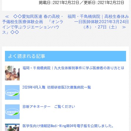
掲載日:2021年2月22日／更新日:2021年2月22日
≪
◇◇愛知民医連 春の高校・
福岡・千鳥橋病院｜高校生春休み
投
予備校生医療体験企画 『オンラ
一日医師体験2021年3月24日
稿
インで学ぶラジエーションハウ
（木）・27日（土）
≫
ス』◇◇
ナ
ビ
ゲ
よく読まれる記事
ー
シ
福岡・千鳥橋病院｜九大生体解剖事件に学ぶ医療者のあり方とは
ョ
ン
2026年4月入職 初期研修医3次募集病院一覧
診断アキネーター ご覧ください
医学生向け情報誌Medi-Wing第94号電子版を公開しました。