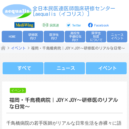
Skip
全日本民医連医師臨床研修センター
to
[aequalis（イコリス）]
content
民医連
Twitter
Facebook
高校生
奨学金
研修医
医学生
ニュース
HOME
予備校生
制度
向け
向け
イベント
向け
について
イベント
福岡・千鳥橋病院｜JOY×JOY～研修医のリアルな日常～
すべて
ニュース
イベント
イベント
福岡・千鳥橋病院｜JOY×JOY～研修医のリアル
な日常～
千鳥橋病院の若手医師がリアルな日常生活を赤裸々に語