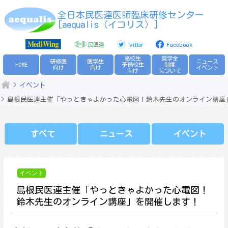
Skip
全日本民医連医師臨床研修センター
to
[aequalis（イコリス）]
content
民医連
Twitter
Facebook
高校生
奨学金
研修医
医学生
ニュース
HOME
予備校生
制度
向け
向け
イベント
向け
について
イベント
島根民医連主催「やっときゃよかった心電図！鈴木先生のオンライン講座
すべて
ニュース
イベント
イベント
島根民医連主催「やっときゃよかった心電図！
鈴木先生のオンライン講座」を開催します！