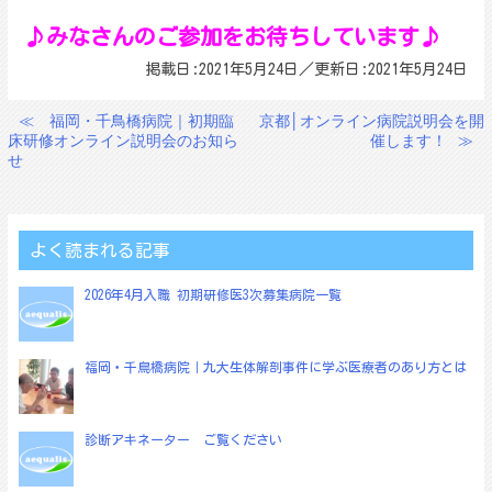
♪みなさんのご参加をお待ちしています♪
掲載日:2021年5月24日／更新日:2021年5月24日
≪
福岡・千鳥橋病院｜初期臨
京都│オンライン病院説明会を開
投
床研修オンライン説明会のお知ら
催します！
≫
稿
せ
ナ
ビ
ゲ
よく読まれる記事
ー
2026年4月入職 初期研修医3次募集病院一覧
シ
ョ
福岡・千鳥橋病院｜九大生体解剖事件に学ぶ医療者のあり方とは
ン
診断アキネーター ご覧ください