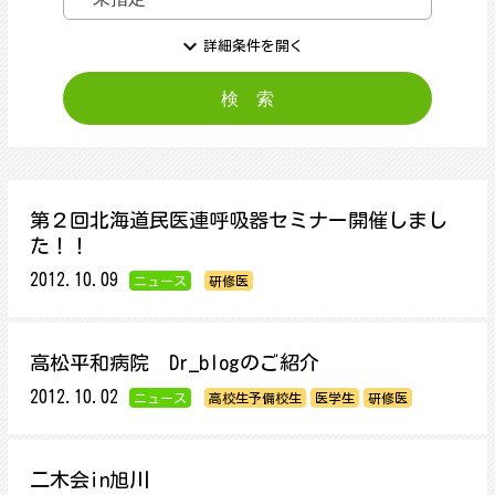
expand_more
詳細条件を開く
第２回北海道民医連呼吸器セミナー開催しまし
た！！
2012.10.09
ニュース
研修医
高松平和病院 Dr_blogのご紹介
2012.10.02
ニュース
高校生予備校生
医学生
研修医
二木会in旭川