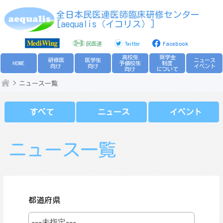
Skip
全日本民医連医師臨床研修センター
to
[aequalis（イコリス）]
content
民医連
Twitter
Facebook
高校生
奨学金
研修医
医学生
ニュース
HOME
予備校生
制度
向け
向け
イベント
向け
について
ニュース一覧
すべて
ニュース
イベント
ニュース一覧
都道府県