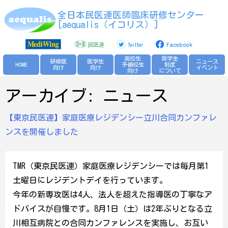
Skip
全日本民医連医師臨床研修センター
to
[aequalis（イコリス）]
content
民医連
Twitter
Facebook
高校生
奨学金
研修医
医学生
ニュース
HOME
予備校生
制度
向け
向け
イベント
向け
について
アーカイブ:
ニュース
【東京民医連】家庭医療レジデンシー立川合同カンファレ
ンスを開催しました
TMR（東京民医連）家庭医療レジデンシーでは毎月第1
土曜日にレジデントデイを行っています。
今年の新専攻医は4人、法人を超えた指導医の丁寧なア
ドバイスが自慢です。8月1日（土）は2年ぶりとなる立
川相互病院との合同カンファレンスを実施し、お互い