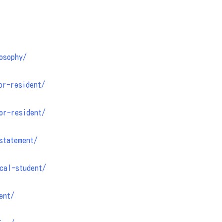
osophy/
or-resident/
or-resident/
statement/
cal-student/
ent/