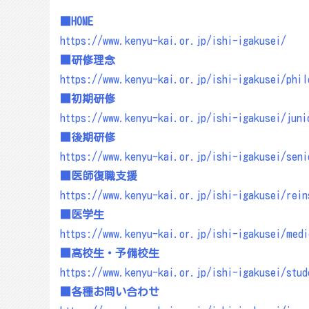
■HOME
https://www.kenyu-kai.or.jp/ishi-igakusei/
■研修理念
https://www.kenyu-kai.or.jp/ishi-igakusei/phil
■初期研修
https://www.kenyu-kai.or.jp/ishi-igakusei/juni
■後期研修
https://www.kenyu-kai.or.jp/ishi-igakusei/seni
■医師復職支援
https://www.kenyu-kai.or.jp/ishi-igakusei/rein
■医学生
https://www.kenyu-kai.or.jp/ishi-igakusei/medi
■高校生・予備校生
https://www.kenyu-kai.or.jp/ishi-igakusei/stud
■各種お問い合わせ