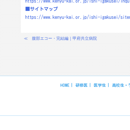
https://www.kenyu-kai.or.jp/ishi-igakusei/inqu
■サイトマップ
https://www.kenyu-kai.or.jp/ishi-igakusei/site
≪
腹部エコー・完結編｜甲府共立病院
投
稿
ナ
ビ
ゲ
ー
HOME
研修医
医学生
高校生・
シ
ョ
ン