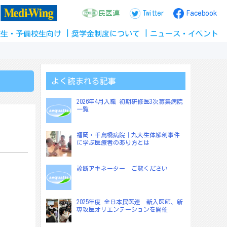
民医連
Twitter
Facebook
校生
・
予備校生
向け
奨学金
制度
について
ニュース
・
イベント
よく読まれる記事
2026年4月入職 初期研修医3次募集病院
一覧
福岡・千鳥橋病院｜九大生体解剖事件
に学ぶ医療者のあり方とは
診断アキネーター ご覧ください
2025年度 全日本民医連 新入医師、新
専攻医オリエンテーションを開催