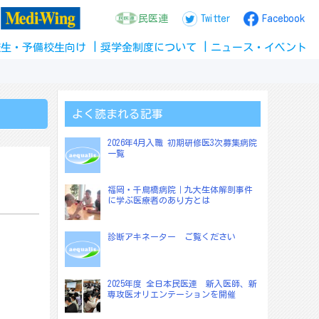
民医連
Twitter
Facebook
校生
・
予備校生
向け
奨学金
制度
について
ニュース
・
イベント
よく読まれる記事
2026年4月入職 初期研修医3次募集病院
一覧
福岡・千鳥橋病院｜九大生体解剖事件
に学ぶ医療者のあり方とは
診断アキネーター ご覧ください
2025年度 全日本民医連 新入医師、新
専攻医オリエンテーションを開催