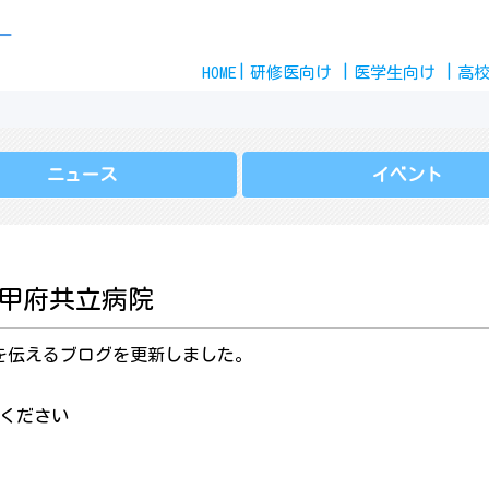
Skip
ー
to
HOME
content
研修医
向け
医学生
向け
高
ニュース
イベント
｜甲府共立病院
を伝えるブログを更新しました。
覧ください