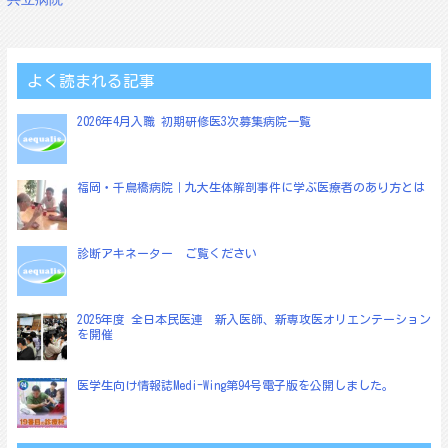
ナ
ビ
ゲ
よく読まれる記事
ー
2026年4月入職 初期研修医3次募集病院一覧
シ
ョ
福岡・千鳥橋病院｜九大生体解剖事件に学ぶ医療者のあり方とは
ン
診断アキネーター ご覧ください
2025年度 全日本民医連 新入医師、新専攻医オリエンテーション
を開催
医学生向け情報誌Medi-Wing第94号電子版を公開しました。