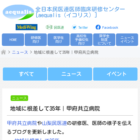
Skip
全日本民医連医師臨床研修センター
to
[aequalis（イコリス）]
content
民医連
Twitter
Facebook
高校生
奨学金
研修医
医学生
ニュース
HOME
予備校生
制度
向け
向け
イベント
向け
について
ニュース
地域に根差して35年｜甲府共立病院
すべて
ニュース
イベント
ニュース
地域に根差して35年｜甲府共立病院
甲府共立病院
や
山梨民医連
の研修医、医師の様子を伝え
るブログを更新しました。