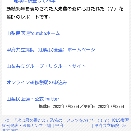
地域に根差して35年
勤続35年を表彰された大先輩の姿に心打たれた（？）花
輪Drのレポートです。
山梨民医連Youtubeホーム
甲府共立病院（山梨民医連）ホームページ
山梨共立グループ・リクルートサイト
オンライン研修説明の申込み
山梨民医連・公式Twitter
掲載日:2022年7月27日／更新日:2022年7月27日
≪
「次は君の番だよ」恐怖の
メンツをかけた（！？）ICLS実習
投
症例発表・医局カンファ編｜甲府
｜甲府共立病院
≫
稿
共立病院