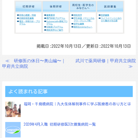
掲載日:2022年10月13日／更新日:2022年10月13日
≪
研修医の休日〜奥山編〜｜
武川で薬局研修｜甲府共立病院
投
甲府共立病院
≫
稿
ナ
ビ
よく読まれる記事
ゲ
福岡・千鳥橋病院｜九大生体解剖事件に学ぶ医療者のあり方とは
ー
シ
ョ
2026年4月入職 初期研修医3次募集病院一覧
ン