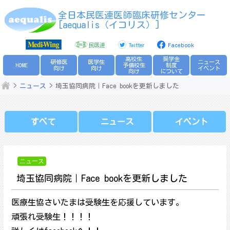
Skip
全日本民医連医師臨床研修センター
to
[aequalis（イコリス）]
content
民医連
Twitter
Facebook
高校生
奨学金
研修医
医学生
ニュース
HOME
予備校生
制度
向け
向け
イベント
向け
について
ニュース
埼玉協同病院｜Face bookを更新しました
すべて
ニュース
イベント
ニュース
埼玉協同病院｜Face bookを更新しました
医療生協さいたまは受験生を応援しています。
頑張れ受験生！！！！