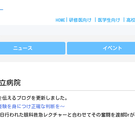
Skip
ー
to
HOME
content
研修医
向け
医学生
向け
高
ニュース
イベント
立病院
を伝えるブログを更新しました。
経験を身につけ正確な判断を～
日行われた眼科救急レクチャーと合わせてその奮闘を渡部Dr