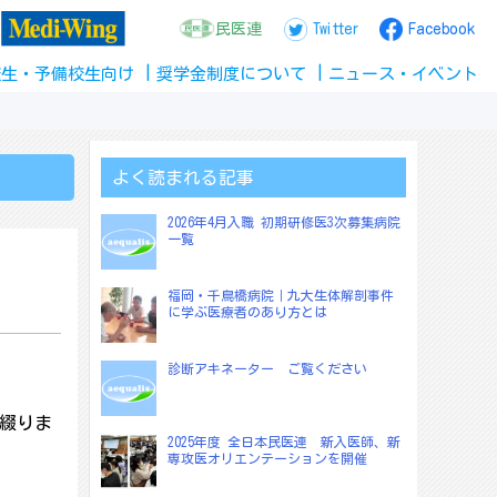
民医連
Twitter
Facebook
校生
・
予備校生
向け
奨学金
制度
について
ニュース
・
イベント
よく読まれる記事
2026年4月入職 初期研修医3次募集病院
一覧
福岡・千鳥橋病院｜九大生体解剖事件
に学ぶ医療者のあり方とは
診断アキネーター ご覧ください
が綴りま
2025年度 全日本民医連 新入医師、新
専攻医オリエンテーションを開催