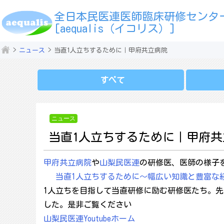
全日本民医連医師臨床研修センタ
[aequalis（イコリス）]
ニュース
当直1人立ちするために｜甲府共立病院
すべて
ニュース
当直1人立ちするために｜甲府共
甲府共立病院
や
山梨民医連
の研修医、医師の様子
当直1人立ちするために～幅広い知識と豊富な
1人立ちを目指して当直研修に励む研修医たち。先
した。是非ご覧ください
山梨民医連Youtubeホーム