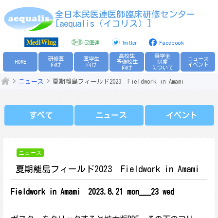
Skip
全日本民医連医師臨床研修センター
to
[aequalis（イコリス）]
content
民医連
Twitter
Facebook
高校生
奨学金
研修医
医学生
ニュース
HOME
予備校生
制度
向け
向け
イベント
向け
について
ニュース
夏期離島フィールド2023 Fieldwork in Amami
すべて
ニュース
イベント
ニュース
夏期離島フィールド2023 Fieldwork in Amami
Fieldwork in Amami
2023.8.21 mon___23 wed