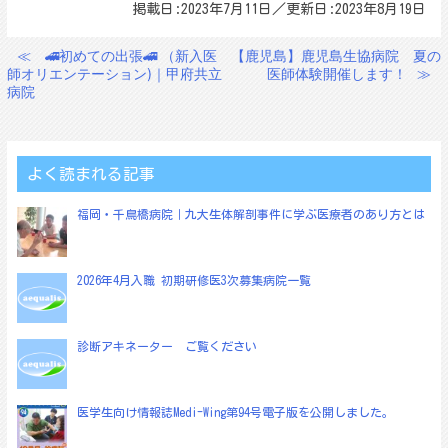
掲載日:2023年7月11日／更新日:2023年8月19日
≪
🚄初めての出張🚄 （新入医
【鹿児島】鹿児島生協病院 夏の
投
師オリエンテーション)｜甲府共立
医師体験開催します！
≫
稿
病院
ナ
ビ
ゲ
よく読まれる記事
ー
福岡・千鳥橋病院｜九大生体解剖事件に学ぶ医療者のあり方とは
シ
ョ
2026年4月入職 初期研修医3次募集病院一覧
ン
診断アキネーター ご覧ください
医学生向け情報誌Medi-Wing第94号電子版を公開しました。