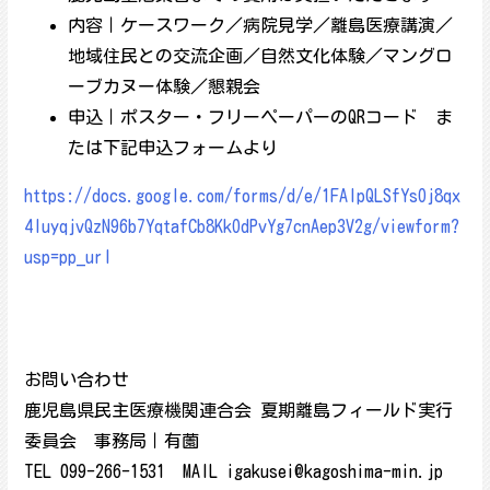
内容｜ケースワーク／病院見学／離島医療講演／
地域住民との交流企画／自然文化体験／マングロ
ーブカヌー体験／懇親会
申込｜ポスター・フリーペーパーのQRコード ま
たは下記申込フォームより
https://docs.google.com/forms/d/e/1FAIpQLSfYsOj8qx
4luyqjvQzN96b7YqtafCb8KkOdPvYg7cnAep3V2g/viewform?
usp=pp_url
お問い合わせ
鹿児島県民主医療機関連合会 夏期離島フィールド実行
委員会 事務局｜有薗
TEL 099-266-1531 MAIL igakusei@kagoshima-min.jp