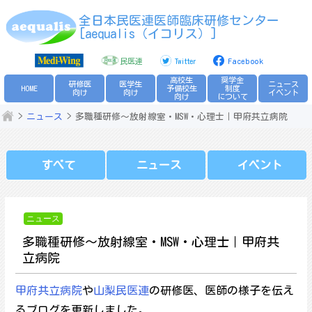
Skip
全日本民医連医師臨床研修センター
to
[aequalis（イコリス）]
content
民医連
Twitter
Facebook
高校生
奨学金
研修医
医学生
ニュース
HOME
予備校生
制度
向け
向け
イベント
向け
について
ニュース
多職種研修～放射線室・MSW・心理士｜甲府共立病院
すべて
ニュース
イベント
ニュース
多職種研修～放射線室・MSW・心理士｜甲府共
立病院
甲府共立病院
や
山梨民医連
の研修医、医師の様子を伝え
るブログを更新しました。