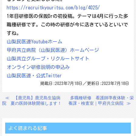
https://recruitkyouritsu.com/blog/4025/
1年目研修医の保阪Drの初投稿。テーマは4月に行った多
職種研修です。この時の研修が今に活きているといいで
すね。
山梨民医連Youtubeホーム
甲府共立病院（山梨民医連）ホームページ
山梨共立グループ・リクルートサイト
オンライン研修説明の申込み
山梨民医連・公式Twitter
掲載日:2023年7月18日／更新日:2023年7月18日
≪
【鹿児島】鹿児島生協病
多職種研修 看護師準夜体験・栄
投
院 夏の医師体験開催します！
養課・検査室｜甲府共立病院
≫
稿
ナ
ビ
よく読まれる記事
ゲ