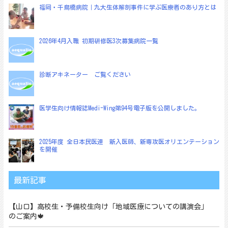
福岡・千鳥橋病院｜九大生体解剖事件に学ぶ医療者のあり方とは
ー
シ
ョ
2026年4月入職 初期研修医3次募集病院一覧
ン
診断アキネーター ご覧ください
医学生向け情報誌Medi-Wing第94号電子版を公開しました。
2025年度 全日本民医連 新入医師、新専攻医オリエンテーション
を開催
最新記事
【山口】高校生・予備校生向け「地域医療についての講演会」
のご案内🍁