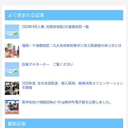
ビ
ゲ
よく読まれる記事
ー
2026年4月入職 初期研修医3次募集病院一覧
シ
ョ
福岡・千鳥橋病院｜九大生体解剖事件に学ぶ医療者のあり方とは
ン
診断アキネーター ご覧ください
2025年度 全日本民医連 新入医師、新専攻医オリエンテーション
を開催
医学生向け情報誌Medi-Wing第94号電子版を公開しました。
最新記事