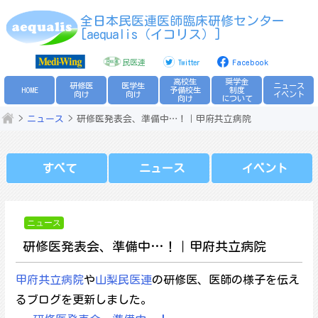
Skip
全日本民医連医師臨床研修センター
to
[aequalis（イコリス）]
content
民医連
Twitter
Facebook
高校生
奨学金
研修医
医学生
ニュース
HOME
予備校生
制度
向け
向け
イベント
向け
について
ニュース
研修医発表会、準備中…！｜甲府共立病院
すべて
ニュース
イベント
ニュース
研修医発表会、準備中…！｜甲府共立病院
甲府共立病院
や
山梨民医連
の研修医、医師の様子を伝え
るブログを更新しました。