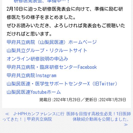
研修医発表会、準備中…！
2月10日に迫った研修医発表会に向けて、準備に励む研
修医たちの様子をまとめました。
ぜひお読みいただき、よろしければ発表会もご視聴いた
だければと思います。
甲府共立病院（山梨民医連）ホームページ
山梨共立グループ・リクルートサイト
オンライン研修説明の申込み
甲府共立病院・臨床研修センターFacebook
甲府共立病院Instagram
山梨民医連・医学生サポートセンターX（旧Twitter）
山梨民医連Youtubeホーム
掲載日:2024年1月29日／更新日:2024年1月29日
≪
J-HPHカンファレンスに行
医師を目指す高校生必見！1日医師
投
ってきた！｜甲府共立病院
体験紹介動画を公開しました。
稿
≫
ナ