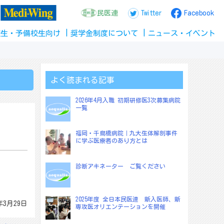
民医連
Twitter
Facebook
校生
・
予備校生
向け
奨学金
制度
について
ニュース
・
イベント
よく読まれる記事
2026年4月入職 初期研修医3次募集病院
一覧
福岡・千鳥橋病院｜九大生体解剖事件
に学ぶ医療者のあり方とは
診断アキネーター ご覧ください
2025年度 全日本民医連 新入医師、新
年3月29日
専攻医オリエンテーションを開催