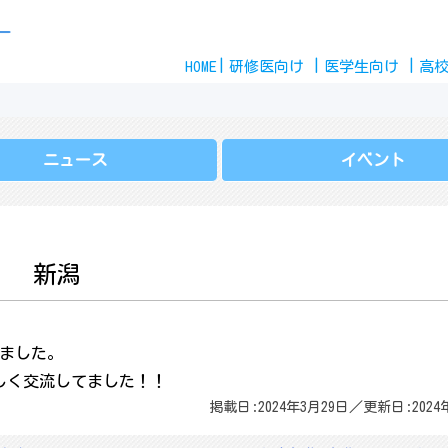
Skip
ー
to
HOME
content
研修医
向け
医学生
向け
高
ニュース
イベント
！ 新潟
しました。
しく交流してました！！
掲載日:2024年3月29日／更新日:2024