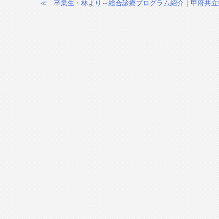
≪
卒業生・林より～総合診療プログラム紹介｜甲府共立
投
稿
ナ
ビ
ゲ
ー
シ
ョ
ン