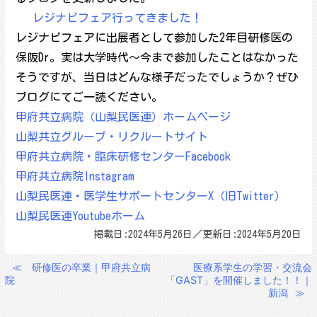
レジナビフェア行ってきました！
レジナビフェアに出展者として参加した2年目研修医の
保阪Dr。実は大学時代～今まで参加したことはなかった
そうですが、当日はどんな様子だったでしょうか？ぜひ
ブログにてご一読ください。
甲府共立病院（山梨民医連）ホームページ
山梨共立グループ・リクルートサイト
甲府共立病院・臨床研修センターFacebook
甲府共立病院Instagram
山梨民医連・医学生サポートセンターX（旧Twitter）
山梨民医連Youtubeホーム
掲載日:2024年5月26日／更新日:2024年5月20日
≪
研修医の卒業｜甲府共立病
医療系学生の学習・交流会
投
院
「GAST」を開催しました！！｜
稿
新潟
≫
ナ