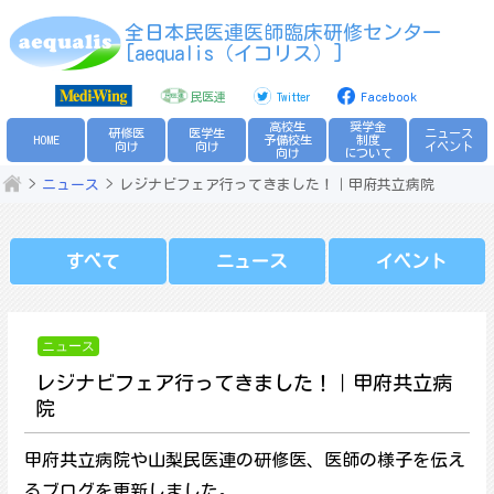
Skip
全日本民医連医師臨床研修センター
to
[aequalis（イコリス）]
content
民医連
Twitter
Facebook
高校生
奨学金
研修医
医学生
ニュース
HOME
予備校生
制度
向け
向け
イベント
向け
について
ニュース
レジナビフェア行ってきました！｜甲府共立病院
すべて
ニュース
イベント
ニュース
レジナビフェア行ってきました！｜甲府共立病
院
甲府共立病院や山梨民医連の研修医、医師の様子を伝え
るブログを更新しました。