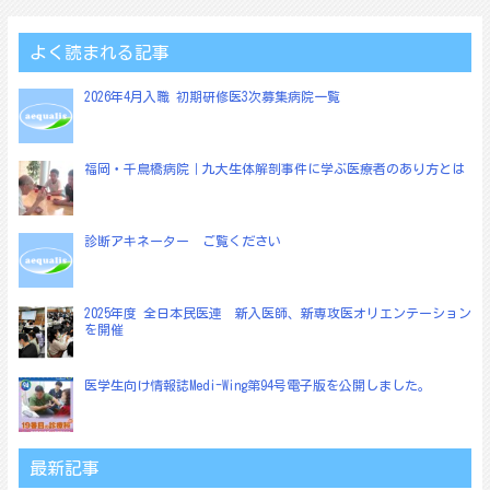
ビ
ゲ
よく読まれる記事
ー
2026年4月入職 初期研修医3次募集病院一覧
シ
ョ
福岡・千鳥橋病院｜九大生体解剖事件に学ぶ医療者のあり方とは
ン
診断アキネーター ご覧ください
2025年度 全日本民医連 新入医師、新専攻医オリエンテーション
を開催
医学生向け情報誌Medi-Wing第94号電子版を公開しました。
最新記事