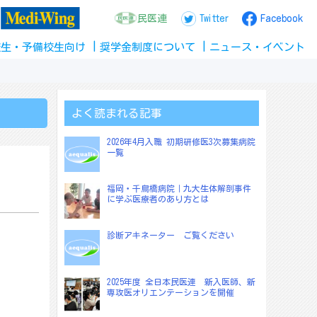
民医連
Twitter
Facebook
校生
・
予備校生
向け
奨学金
制度
について
ニュース
・
イベント
よく読まれる記事
2026年4月入職 初期研修医3次募集病院
一覧
福岡・千鳥橋病院｜九大生体解剖事件
に学ぶ医療者のあり方とは
診断アキネーター ご覧ください
2025年度 全日本民医連 新入医師、新
専攻医オリエンテーションを開催