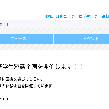
Skip
ー
to
HOME
content
研修医
向け
医学生
向け
高
す！！
ニュース
イベント
医学生懇談企画を開催します！！
近に医療を感じてもらい、
けの体験企画を開催しています！！
す！！