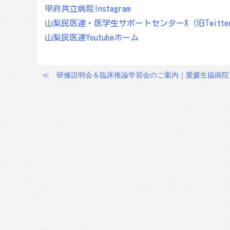
甲府共立病院Instagram
山梨民医連・医学生サポートセンターX（旧Twitte
山梨民医連Youtubeホーム
≪
研修説明会＆臨床推論学習会のご案内｜愛媛生協病院
投
稿
ナ
ビ
ゲ
ー
シ
ョ
ン