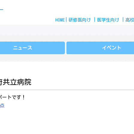
Skip
ー
to
HOME
content
研修医
向け
医学生
向け
高
ニュース
イベント
府共立病院
ポートです！
点