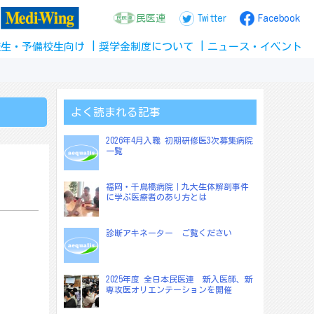
民医連
Twitter
Facebook
校生
・
予備校生
向け
奨学金
制度
について
ニュース
・
イベント
よく読まれる記事
2026年4月入職 初期研修医3次募集病院
一覧
福岡・千鳥橋病院｜九大生体解剖事件
に学ぶ医療者のあり方とは
診断アキネーター ご覧ください
2025年度 全日本民医連 新入医師、新
専攻医オリエンテーションを開催