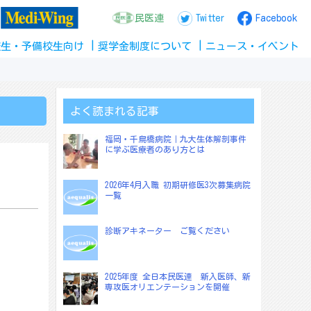
民医連
Twitter
Facebook
校生
・
予備校生
向け
奨学金
制度
について
ニュース
・
イベント
よく読まれる記事
福岡・千鳥橋病院｜九大生体解剖事件
に学ぶ医療者のあり方とは
2026年4月入職 初期研修医3次募集病院
一覧
診断アキネーター ご覧ください
2025年度 全日本民医連 新入医師、新
専攻医オリエンテーションを開催