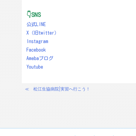
👇SNS
公式LINE
X（旧twitter）
Instagram
Facebook
Amebaブログ
Youtube
≪
松江生協病院|実習へ行こう！
投
稿
ナ
ビ
ゲ
ー