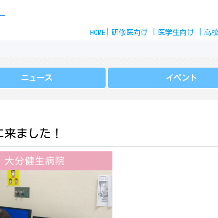
Skip
ー
to
HOME
content
研修医
向け
医学生
向け
高
ニュース
イベント
に来ました！