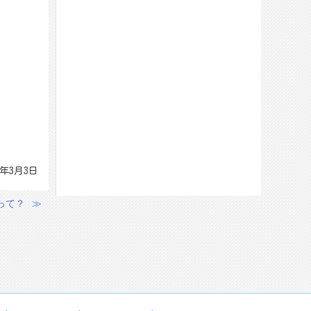
5年3月3日
って？
≫