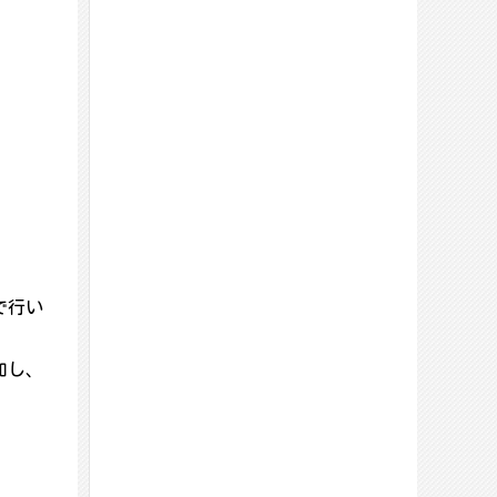
で行い
加し、