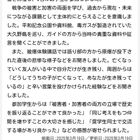
戦争の被害と加害の両面を学び、過去から現在・未来
につながる課題として主体的にとらえることを意識しま
した。平和記念公園や資料館、毒ガスが製造されていた
大久野島を巡り、ガイドの方から当時の貴重な資料や証
言を聞くことができました。
また、被爆体験講話では語り部の方から原爆が投下さ
れた直後の悲惨な様子などをお聞きしました。亡くなっ
ていく友人がいる中で自分だけが生き残り、周囲からは
「どうしてうちの子が亡くなって、あなたが生き残って
いるの」と辛い言葉を投げかけられた経験などをお聞き
しました。
参加学生からは「被害者・加害者の両方の立場で歴史
を振り返ることができて良かった」「同じ考えをもつ仲
間を増やすことの大切さを感じた」「奨学生同士で交流
する場があり良かった」などの感想が寄せられました。
掲載日:2025年3月19日／更新日:2025年3月19日