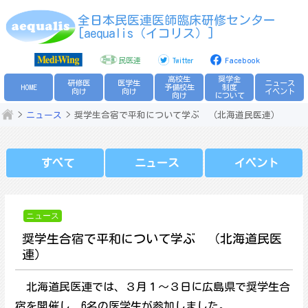
Skip
全日本民医連医師臨床研修センター
to
[aequalis（イコリス）]
content
民医連
Twitter
Facebook
高校生
奨学金
研修医
医学生
ニュース
HOME
予備校生
制度
向け
向け
イベント
向け
について
ニュース
奨学生合宿で平和について学ぶ （北海道民医連）
すべて
ニュース
イベント
ニュース
奨学生合宿で平和について学ぶ （北海道民医
連）
北海道民医連では、３月１～３日に広島県で奨学生合
宿を開催し、6名の医学生が参加しました。