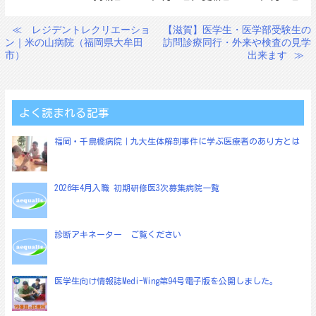
≪
レジデントレクリエーショ
【滋賀】医学生・医学部受験生の
投
ン｜米の山病院（福岡県大牟田
訪問診療同行・外来や検査の見学
稿
市）
出来ます
≫
ナ
ビ
ゲ
よく読まれる記事
ー
福岡・千鳥橋病院｜九大生体解剖事件に学ぶ医療者のあり方とは
シ
ョ
2026年4月入職 初期研修医3次募集病院一覧
ン
診断アキネーター ご覧ください
医学生向け情報誌Medi-Wing第94号電子版を公開しました。