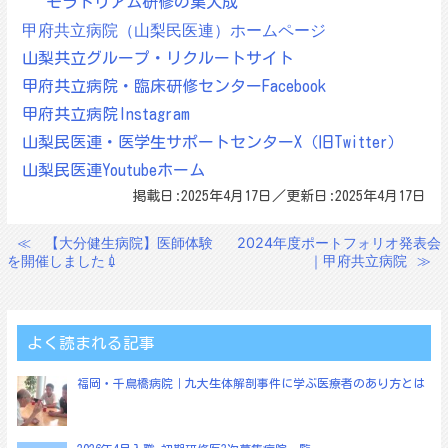
モラトリアム研修の集大成
甲府共立病院（山梨民医連）ホームページ
山梨共立グループ・リクルートサイト
甲府共立病院・臨床研修センターFacebook
甲府共立病院Instagram
山梨民医連・医学生サポートセンターX（旧Twitter）
山梨民医連Youtubeホーム
掲載日:2025年4月17日／更新日:2025年4月17日
≪
【大分健生病院】医師体験
2024年度ポートフォリオ発表会
投
を開催しました💉
｜甲府共立病院
≫
稿
ナ
ビ
よく読まれる記事
ゲ
福岡・千鳥橋病院｜九大生体解剖事件に学ぶ医療者のあり方とは
ー
シ
ョ