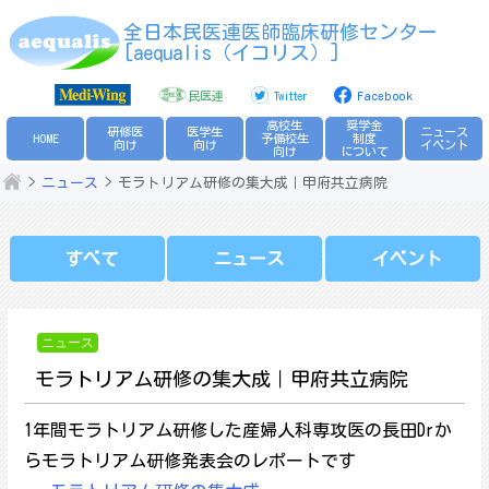
Skip
全日本民医連医師臨床研修センター
to
[aequalis（イコリス）]
content
民医連
Twitter
Facebook
高校生
奨学金
研修医
医学生
ニュース
HOME
予備校生
制度
向け
向け
イベント
向け
について
ニュース
モラトリアム研修の集大成｜甲府共立病院
すべて
ニュース
イベント
ニュース
モラトリアム研修の集大成｜甲府共立病院
1年間モラトリアム研修した産婦人科専攻医の長田Drか
らモラトリアム研修発表会のレポートです