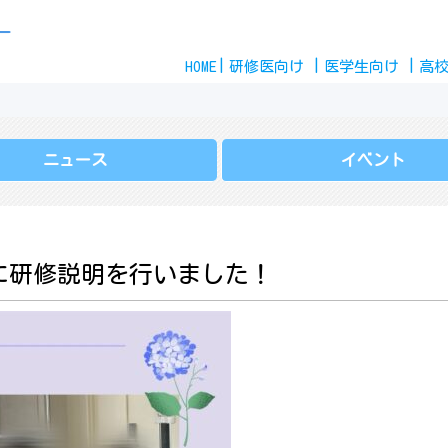
Skip
ー
to
HOME
content
研修医
向け
医学生
向け
高
ニュース
イベント
に研修説明を行いました！