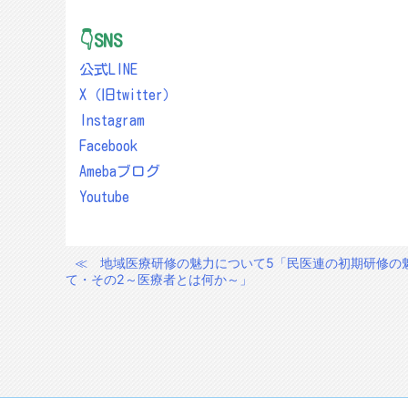
👇SNS
公式LINE
X（旧twitter）
Instagram
Facebook
Amebaブログ
Youtube
≪
地域医療研修の魅力について5「民医連の初期研修の
投
て・その2～医療者とは何か～」
稿
ナ
ビ
ゲ
ー