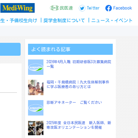
民医連
Twitter
Facebook
校生
・
予備校生
向け
奨学金
制度
について
ニュース
・
イベント
よく読まれる記事
2026年4月入職 初期研修医3次募集病院
一覧
福岡・千鳥橋病院｜九大生体解剖事件
に学ぶ医療者のあり方とは
診断アキネーター ご覧ください
2025年度 全日本民医連 新入医師、新
専攻医オリエンテーションを開催