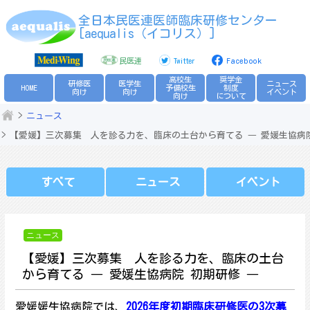
Skip
全日本民医連医師臨床研修センター
to
[aequalis（イコリス）]
content
民医連
Twitter
Facebook
高校生
奨学金
研修医
医学生
ニュース
HOME
予備校生
制度
向け
向け
イベント
向け
について
ニュース
【愛媛】三次募集 人を診る力を、臨床の土台から育てる ― 愛媛生協病院
すべて
ニュース
イベント
ニュース
【愛媛】三次募集 人を診る力を、臨床の土台
から育てる ― 愛媛生協病院 初期研修 ―
愛媛媛生協病院では、
2026年度初期臨床研修医の3次募