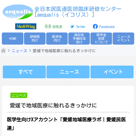
Skip
全日本民医連医師臨床研修センター
to
[aequalis（イコリス）]
content
民医連
Twitter
Facebook
高校生
奨学金
研修医
医学生
ニュース
HOME
予備校生
制度
向け
向け
イベント
向け
について
ニュース
愛媛で地域医療に触れるきっかけに
すべて
ニュース
イベント
ニュース
愛媛で地域医療に触れるきっかけに
医学生向けXアカウント「愛媛地域医療ラボ｜愛媛民医
連」