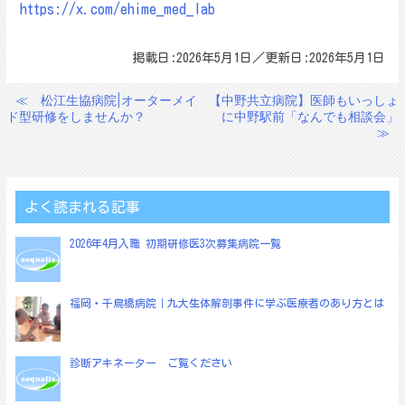
https://x.com/ehime_med_lab
掲載日:2026年5月1日／更新日:2026年5月1日
≪
松江生協病院|オーターメイ
【中野共立病院】医師もいっしょ
投
ド型研修をしませんか？
に中野駅前「なんでも相談会」
稿
≫
ナ
ビ
ゲ
よく読まれる記事
ー
2026年4月入職 初期研修医3次募集病院一覧
シ
ョ
福岡・千鳥橋病院｜九大生体解剖事件に学ぶ医療者のあり方とは
ン
診断アキネーター ご覧ください