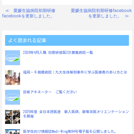
≪
愛媛生協病院初期研修
愛媛生協病院初期研修facebook
投
facebookを更新しました。
を更新しました。
≫
稿
ナ
ビ
よく読まれる記事
ゲ
2026年4月入職 初期研修医3次募集病院一覧
ー
シ
ョ
福岡・千鳥橋病院｜九大生体解剖事件に学ぶ医療者のあり方とは
ン
診断アキネーター ご覧ください
2025年度 全日本民医連 新入医師、新専攻医オリエンテーション
を開催
医学生向け情報誌Medi-Wing第94号電子版を公開しました。