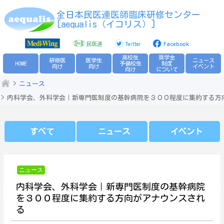
Skip
全日本民医連医師臨床研修センター
to
[aequalis（イコリス）]
content
民医連
Twitter
Facebook
高校生
奨学金
研修医
医学生
ニュース
HOME
予備校生
制度
向け
向け
イベント
向け
について
ニュース
内科学会、外科学会｜新専門医制度の基幹病院を３００程度に集約する方
すべて
ニュース
イベント
ニュース
内科学会、外科学会｜新専門医制度の基幹病院
を３００程度に集約する方向がアナウンスされ
る