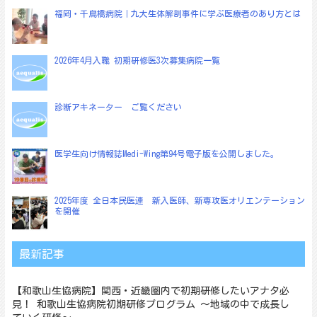
福岡・千鳥橋病院｜九大生体解剖事件に学ぶ医療者のあり方とは
ー
シ
ョ
2026年4月入職 初期研修医3次募集病院一覧
ン
診断アキネーター ご覧ください
医学生向け情報誌Medi-Wing第94号電子版を公開しました。
2025年度 全日本民医連 新入医師、新専攻医オリエンテーション
を開催
最新記事
【和歌山生協病院】関西・近畿圏内で初期研修したいアナタ必
見！ 和歌山生協病院初期研修プログラム ～地域の中で成長し