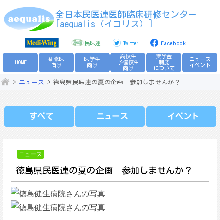
Skip
全日本民医連医師臨床研修センター
to
[aequalis（イコリス）]
content
民医連
Twitter
Facebook
高校生
奨学金
研修医
医学生
ニュース
HOME
予備校生
制度
向け
向け
イベント
向け
について
ニュース
徳島県民医連の夏の企画 参加しませんか？
すべて
ニュース
イベント
ニュース
徳島県民医連の夏の企画 参加しませんか？