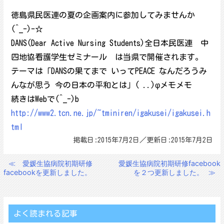
徳島県民医連の夏の企画案内に参加してみませんか
(^_-)-☆
DANS(Dear Active Nursing Students)全日本民医連 中
四地協看護学生ゼミナール は当県で開催されます。
テーマは「DANSの果てまで いってPEACE なんだろうみ
んなが思う 今の日本の平和とは」( ..)φメモメモ
続きはWebで(^_-)b
http://www2.tcn.ne.jp/~tminiren/igakusei/igakusei.h
tml
掲載日:2015年7月2日／更新日:2015年7月2日
≪
愛媛生協病院初期研修
愛媛生協病院初期研修facebook
投
facebookを更新しました。
を２つ更新しました。
≫
稿
ナ
ビ
よく読まれる記事
ゲ