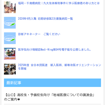
福岡・千鳥橋病院｜九大生体解剖事件に学ぶ医療者のあり方とは
ー
シ
ョ
2026年4月入職 初期研修医3次募集病院一覧
ン
診断アキネーター ご覧ください
医学生向け情報誌Medi-Wing第94号電子版を公開しました。
2025年度 全日本民医連 新入医師、新専攻医オリエンテーション
を開催
最新記事
【山口】高校生・予備校生向け「地域医療についての講演会」
のご案内🍁