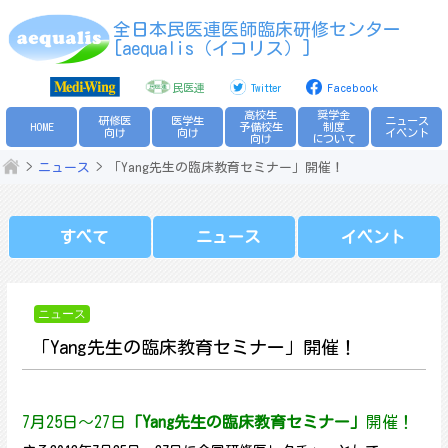
Skip
全日本民医連医師臨床研修センター
to
[aequalis（イコリス）]
content
民医連
Twitter
Facebook
高校生
奨学金
研修医
医学生
ニュース
HOME
予備校生
制度
向け
向け
イベント
向け
について
ニュース
「Yang先生の臨床教育セミナー」開催！
すべて
ニュース
イベント
ニュース
「Yang先生の臨床教育セミナー」開催！
7月25日～27日
「Yang先生の臨床教育セミナー」
開催！