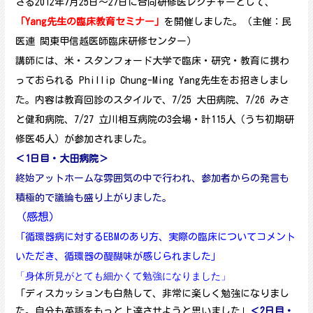
さる2012年7月25日～27日に合同研修医レクチャーとして、
「Yang先生の臨床教育セミナー」
を開催しました。（主催：民
医連 関東甲信越医師臨床研修センター）
講師には、米・スタンフォード大学で臨床・研究・教育に携わ
っておられる Phillip Chung-Ming Yang先生をお招きしまし
た。
内容は教育回診のスタイルで、7/25 大田病院、7/26 みさ
と健和病院、7/27 立川相互病院の3会場・計115人（うち初期研
修医45人）が参加されました。
＜1日目・大田病院＞
終始アットホームな雰囲気の中で行われ、参加者からの発言も
積極的で議論も盛り上がりました。
（感想）
「循環器病に対するEBMのあり方、実際の臨床についてコメント
いただき、循環器の醍醐味が感じられました」
「身体所見がとても細かくて勉強になりました」
「ディスカッションも白熱して、非常に楽しく勉強になりまし
た。自分も英語をもっと上達させようと思いました」
＜2日目・