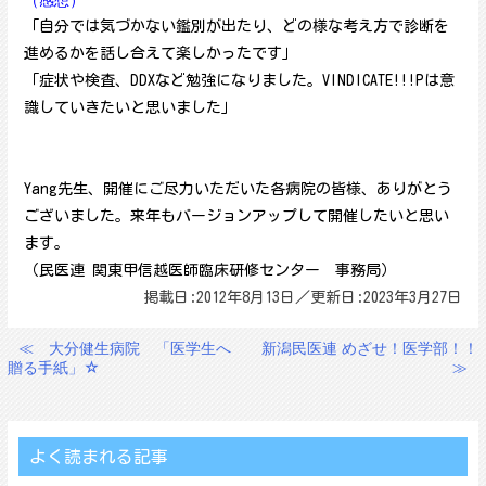
「自分では気づかない鑑別が出たり、どの様な考え方で診断を
進めるかを話し合えて楽しかったです」
「症状や検査、DDXなど勉強になりました。VINDICATE!!!Pは意
識していきたいと思いました」
Yang先生、開催にご尽力いただいた各病院の皆様、ありがとう
ございました。来年もバージョンアップして開催したいと思い
ます。
（民医連 関東甲信越医師臨床研修センター 事務局）
掲載日:2012年8月13日／更新日:2023年3月27日
≪
大分健生病院 「医学生へ
新潟民医連 めざせ！医学部！！
投
贈る手紙」☆
≫
稿
ナ
ビ
よく読まれる記事
ゲ