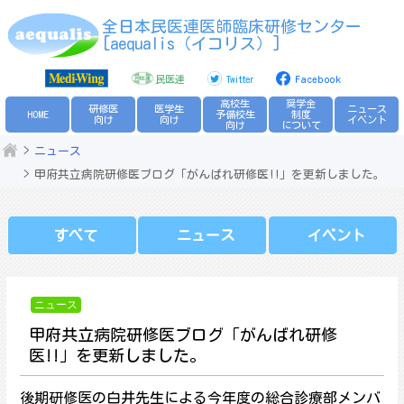
Skip
全日本民医連医師臨床研修センター
to
[aequalis（イコリス）]
content
民医連
Twitter
Facebook
高校生
奨学金
研修医
医学生
ニュース
HOME
予備校生
制度
向け
向け
イベント
向け
について
ニュース
甲府共立病院研修医ブログ「がんばれ研修医!!」を更新しました。
すべて
ニュース
イベント
ニュース
甲府共立病院研修医ブログ「がんばれ研修
医!!」を更新しました。
後期研修医の白井先生による今年度の総合診療部メンバ