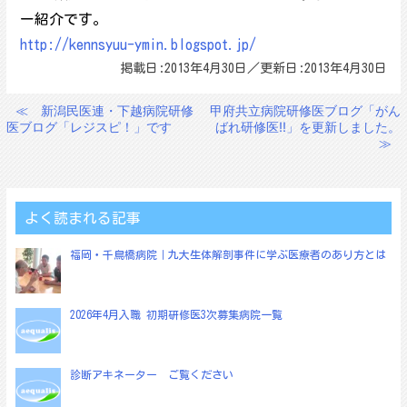
ー紹介です。
http://kennsyuu-ymin.blogspot.jp/
掲載日:2013年4月30日／更新日:2013年4月30日
≪
新潟民医連・下越病院研修
甲府共立病院研修医ブログ「がん
投
医ブログ「レジスピ！」です
ばれ研修医!!」を更新しました。
稿
≫
ナ
ビ
ゲ
よく読まれる記事
ー
福岡・千鳥橋病院｜九大生体解剖事件に学ぶ医療者のあり方とは
シ
ョ
2026年4月入職 初期研修医3次募集病院一覧
ン
診断アキネーター ご覧ください