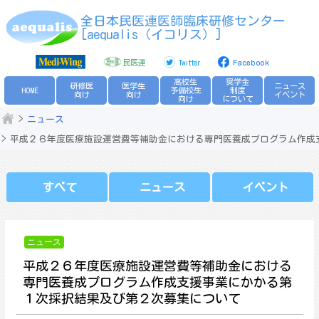
Skip
全日本民医連医師臨床研修センター
to
[aequalis（イコリス）]
content
民医連
Twitter
Facebook
高校生
奨学金
研修医
医学生
ニュース
HOME
予備校生
制度
向け
向け
イベント
向け
について
ニュース
平成２６年度医療施設運営費等補助金における専門医養成プログラム作成
すべて
ニュース
イベント
ニュース
平成２６年度医療施設運営費等補助金における
専門医養成プログラム作成支援事業にかかる第
１次採択結果及び第２次募集について