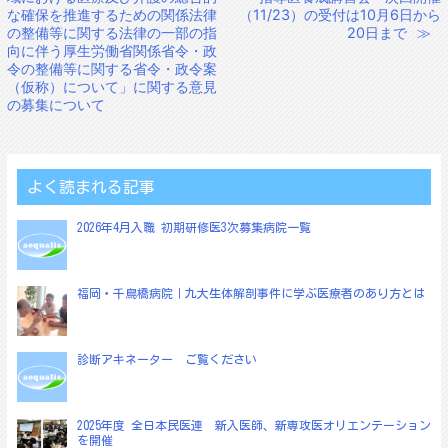
稿
な確保を推進するための関係法律
（11/23）の受付は10月6日から
の整備等に関する法律の一部の指
20日まで
≫
ナ
向に伴う厚生労働省関係省令・政
ビ
令の整備等に関する省令・政令案
（仮称）について」に関する意見
ゲ
の募集について
ー
シ
ョ
よく読まれる記事
ン
2026年4月入職 初期研修医3次募集病院一覧
福岡・千鳥橋病院｜九大生体解剖事件に学ぶ医療者のあり方とは
診断アキネーター ご覧ください
2025年度 全日本民医連 新入医師、新専攻医オリエンテーション
を開催