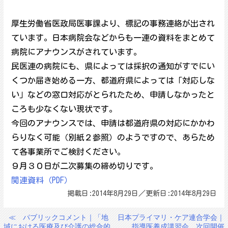
厚生労働省医政局医事課より、標記の事務連絡が出され
ています。日本病院会などからも一連の資料をまとめて
病院にアナウンスがされています。
民医連の病院にも、県によっては採択の通知がすでにい
くつか届き始める一方、都道府県によっては「対応しな
い」などの窓口対応がとられたため、申請しなかったと
ころも少なくない現状です。
今回のアナウンスでは、申請は都道府県の対応にかかわ
らりなく可能（別紙２参照）のようですので、あらため
て各事業所でご検討ください。
９月３０日が二次募集の締め切りです。
関連資料（PDF）
掲載日:2014年8月29日／更新日:2014年8月29日
≪
パブリックコメント｜「地
日本プライマリ・ケア連合学会｜
投
域における医療及び介護の総合的
指導医養成講習会 次回開催