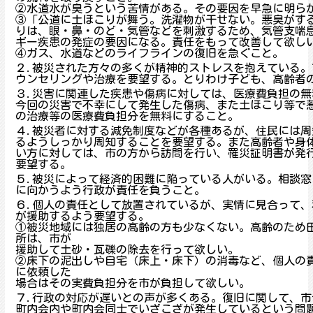
②水道水が臭うという苦情がある。その要因を早急に明ら
③「公道に土ほこりが舞う。洗濯物が干せない。悪臭がす
りは、眼・鼻・のど・気管などを刺激するため、気管支喘
ギー疾患の発症の要因になる。責任をもって改善して欲し
④ガス、水道などのライフラインの復旧を急ぐこと。
２.被災された方々の多くが精神的ストレスを抱えている
ウンセリングや治療を要望する。とりわけ子ども、高齢者
３.災害に関連した疾患や傷病に対しては、医療費負担の無
今回の災害で不幸にして発生した傷病、また土ほこり等で
の治療等の医療費負担分を無料にすること。
４.被災者に対する減免制度などが各種あるが、住民には
るようしっかり周知することを要望する。また高齢者や身
い方に対しては、市の方から訪問を行い、罹災証明書が発
要望する。
５.被災によって経済的困難に陥っている人がいる。相談
に向かうよう行政が責任を負うこと。
６.個人の責任として放置されているが、実情に見合って
が援助するよう要望する。
①被災地域には独居の高齢の方も少なくない。高齢のため
所は、市が
援助して土砂・瓦礫の除去を行って欲しい。
②床下の泥出しや自宅（床上・床下）の消毒など、個人の
に依頼した
場合はその実費負担分を市が負担して欲しい。
７.行政の対応が遅いとの声が多くある。復旧に関して、
町内会内や町内会同士でいざこざが発生しているという問