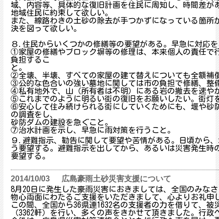
域、内容等、具体的な復旧計画を住民に周知し、時間差が
地域住民に約束して欲しい。
また、線路わきの土砂の除去が手つかずになっている箇所が
決を図って欲しい。
８.住民からいくつかの修繕等の要望がある。早急に対応を
①家屋の修繕やブロック塀等の修理は、本来個人の責任で
負担するこ
と。
②全壊、半壊、すべての家屋の建て替えについても全額補
③公的な色合いの強い墓地に関しては市の負担で修繕、整
④私有地外で、山（所有者は不明）にある岩の撤去を速や
⑤これまでのように明るい街の復旧をお願いしたい。街灯
⑥安心して住み続けられる街にしていくためにも、堰や砂
の調査をし、
砂防ダムの建設を急ぐこと。
⑦治水計画を示し、早急に雨対策を行うこと。
９.避難指示、勧告に関して要望や苦情がある。日頃から
う要望する。避難指示を出してから、あるいは災害発生時
要望する。
2014/10/03
広島豪雨土砂災害支援について
8月20日に発生した豪雨災害におきましては、全国のみなさ
物心両面にわたるご支援をいただきま
して、心よりお礼申
この間、全国から36県連1632名の支援者の力を借りて、被
（3362軒）を行い、多くの声を
きかせて頂きました。行政