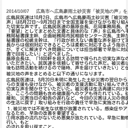
2014/10/07
広島市へ広島豪雨土砂災害「被災地の声」を
広島民医連は10月2日、広島市へ広島豪雨土砂災害「被災
声」は8月22日～9月28日まで全国支援を受けながら取り
た切実な声です。広島民医連の藤原会長、花岡事務局長、
「要望」としてまとめた文書と具体的な「声」を広島市へ
務局秘書課主幹、企画総務局市民相談センター次長、主幹
秘書課の松嶋主幹は、「行政が拾えない貴重な声を届けて
長からは個別対応できるところは柔軟に対応するよう指示
が、すぐに解決すべき問題については担当部署で早急に対
書で回答したい」と述べました。
藤原会長は、「1600軒を超える訪問で得られた切実な声
いただきたい。民医連を信頼して寄せられた声だ。被災者
後も訪問活動を続けるので随時、声を届けていきたい」と
被災地の声をまとめると以下の通りになります。
広島民医連は、8月20日未明に発生した土砂災害の翌日か
らの支援も受けながら、被災者の支援活動に取り組んでき
切実な声を聞かせていただいた。被災者は生活再建に向け
た、こころの問題も含め健康面へのケアも待たれている。
緩和、災害当日の勧告の遅れなど、今回の災害は人災の側
の生活に戻す」取り組みを行政の責任で早急に実施される
１.被災地では不衛生な状態が放置されている。感染症や
なるため、早急の改善を要望する。
①用水路の流れがないため悪臭が放たれている。早急に動
行い、もと
の流れを取り戻すこと。