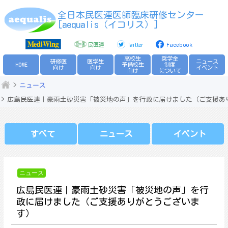
Skip
全日本民医連医師臨床研修センター
to
[aequalis（イコリス）]
content
民医連
Twitter
Facebook
高校生
奨学金
研修医
医学生
ニュース
HOME
予備校生
制度
向け
向け
イベント
向け
について
ニュース
広島民医連｜豪雨土砂災害「被災地の声」を行政に届けました（ご支援あ
すべて
ニュース
イベント
ニュース
広島民医連｜豪雨土砂災害「被災地の声」を行
政に届けました（ご支援ありがとうございま
す）