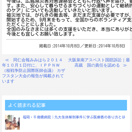
今後は
、広島県災害対策連絡会とともに行政へ声を届け、
す。また、安心して暮らせるまちづくりの運動と
して継続
のケア」についても活動
していきたいと思います。
被災地では、がれきの撤去等、まだまだ支援が必要ですが
開始するため、9月末をもって、全国から
のボランティア支
ただくことにし
ました。
全国のみなさまには多くの支援をいただき、本当にありが
今後とも宜しくお願い致します。
掲載日:2014年10月8日／更新日:2014年10月8日
≪
同仁会報みみはら２０１４
大阪泉南アスベスト国賠訴訟｜最
投
年１０月１日付に、ＩＰＰＮＷ
高裁 国の責任を認める
≫
稿
（核戦争防止国際医師会議） カザ
フスタン大会の報告が掲載されて
ナ
います
ビ
ゲ
ー
よく読まれる記事
シ
福岡・千鳥橋病院｜九大生体解剖事件に学ぶ医療者のあり方とは
ョ
ン