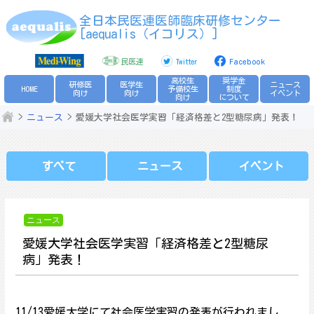
Skip
全日本民医連医師臨床研修センター
to
[aequalis（イコリス）]
content
民医連
Twitter
Facebook
高校生
奨学金
研修医
医学生
ニュース
HOME
予備校生
制度
向け
向け
イベント
向け
について
ニュース
愛媛大学社会医学実習「経済格差と2型糖尿病」発表！
すべて
ニュース
イベント
ニュース
愛媛大学社会医学実習「経済格差と2型糖尿
病」発表！
11/13愛媛大学にて社会医学実習の発表が行われまし