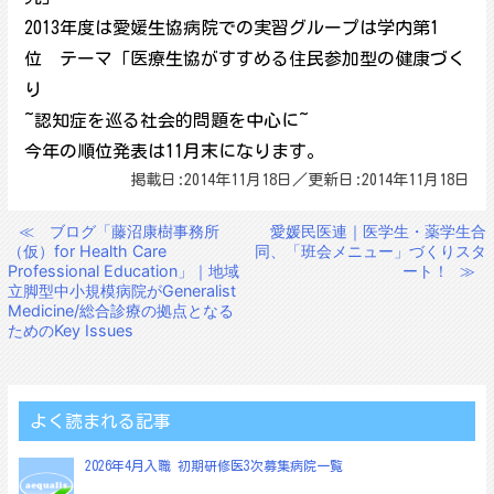
2013年度は愛媛生協病院での実習グループは学内第1
位 テーマ「医療生協がすすめる住民参加型の健康づく
り
~認知症を巡る社会的問題を中心に~
今年の順位発表は11月末になります。
掲載日:2014年11月18日／更新日:2014年11月18日
≪
ブログ「藤沼康樹事務所
愛媛民医連｜医学生・薬学生合
投
（仮）for Health Care
同、「班会メニュー」づくりスタ
稿
Professional Education」｜地域
ート！
≫
立脚型中小規模病院がGeneralist
ナ
Medicine/総合診療の拠点となる
ビ
ためのKey Issues
ゲ
ー
シ
よく読まれる記事
ョ
2026年4月入職 初期研修医3次募集病院一覧
ン