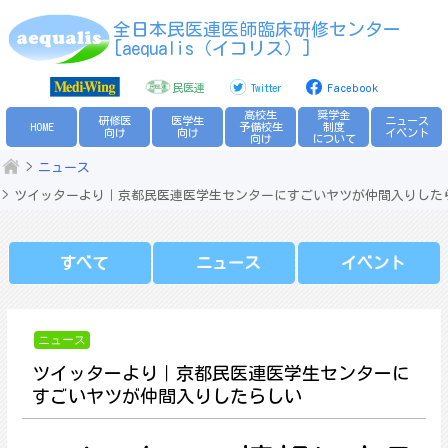
Skip
全日本民医連医師臨床研修センター
to
[aequalis（イコリス）]
content
民医連
Twitter
Facebook
高校生
奨学金
研修医
医学生
ニュース
HOME
予備校生
制度
向け
向け
イベント
向け
について
ニュース
ツイッターより｜京都民医連医学生センターにすごいヤツが仲間入りした
すべて
ニュース
イベント
ニュース
ツイッターより｜京都民医連医学生センターに
すごいヤツが仲間入りしたらしい