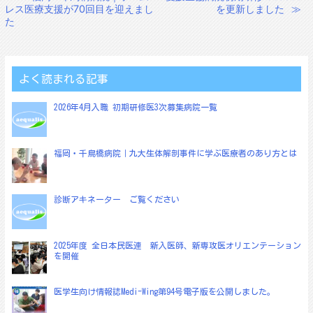
レス医療支援が70回目を迎えまし
を更新しました
≫
稿
た
ナ
ビ
ゲ
よく読まれる記事
ー
2026年4月入職 初期研修医3次募集病院一覧
シ
ョ
福岡・千鳥橋病院｜九大生体解剖事件に学ぶ医療者のあり方とは
ン
診断アキネーター ご覧ください
2025年度 全日本民医連 新入医師、新専攻医オリエンテーション
を開催
医学生向け情報誌Medi-Wing第94号電子版を公開しました。