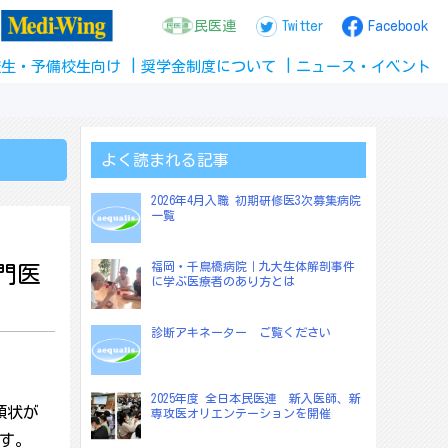
民医連
Twitter
Facebook
校生
・
予備校生
向け
奨学金
制度
について
ニュース
・
イベント
よく読まれる記事
2026年4月入職 初期研修医3次募集病院
一覧
福岡・千鳥橋病院｜九大生体解剖事件
門医
に学ぶ医療者のあり方とは
診断アキネーター ご覧ください
2025年度 全日本民医連 新入医師、新
頼状が
専攻医オリエンテーションを開催
す。