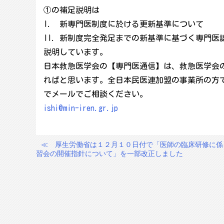
①の補足説明は
I. 新専門医制度に於ける更新基準について
II. 新制度完全発足までの新基準に基づく専門医
説明しています。
日本救急医学会の【専門医通信】は、救急医学会
ればと思います。全日本民医連加盟の事業所の方
でメールでご相談ください。
ishi@min-iren.gr.jp
≪
厚生労働省は１２月１０日付で「医師の臨床研修に係
投
習会の開催指針について」を一部改正しました
稿
ナ
ビ
ゲ
ー