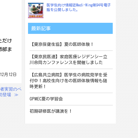
医学生向け情報誌Medi-Wing第94号電子
版を公開しました。
最新記事
ただけ
【東京保健生協】夏の医師体験！
師部ま
【東京民医連】家庭医療レジデンシー立
川合同カンファレンスを開催しました
12月12日
【広島共立病院】医学生の病院見学を受
付中！高校生向け冬の医師体験情報も随
時更新！
格者実習のペ
初登場
≫
GPMEC夏の学習会
初期研修医が講演を！