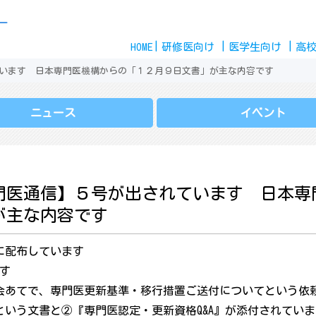
Skip
ー
to
HOME
content
研修医
向け
医学生
向け
高
います 日本専門医機構からの「１２月９日文書」が主な内容です
ニュース
イベント
門医通信】５号が出されています 日本専
が主な内容です
に配布しています
す
会あてで、専門医更新基準・移行措置ご送付についてという依
いう文書と②『専門医認定・更新資格Q&A』が添付されていま