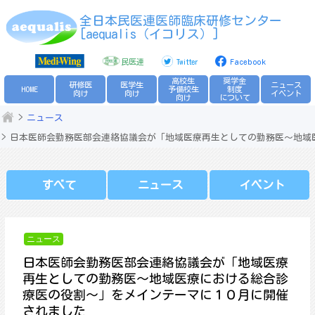
Skip
全日本民医連医師臨床研修センター
to
[aequalis（イコリス）]
content
民医連
Twitter
Facebook
高校生
奨学金
研修医
医学生
ニュース
HOME
予備校生
制度
向け
向け
イベント
向け
について
ニュース
日本医師会勤務医部会連絡協議会が「地域医療再生としての勤務医～地域
すべて
ニュース
イベント
ニュース
日本医師会勤務医部会連絡協議会が「地域医療
再生としての勤務医～地域医療における総合診
療医の役割～」をメインテーマに１０月に開催
されました