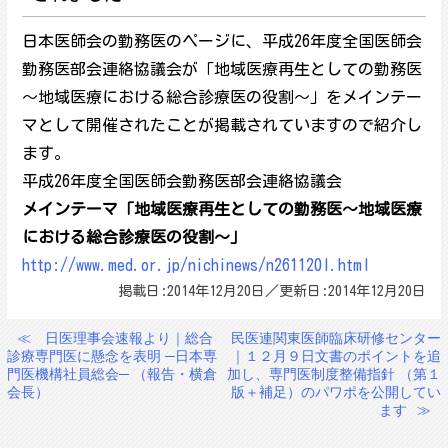
日本医師会の勤務医のページに、平成26年度全国医師会
勤務医部会連絡協議会が「地域医療再生としての勤務医
～地域医療における総合診療医の役割～」をメインテー
マとして開催されたことが掲載されていますので紹介し
ます。
平成26年度全国医師会勤務医部会連絡協議会
メインテーマ「地域医療再生としての勤務医～地域医療
における総合診療医の役割～」
http://www.med.or.jp/nichinews/n261120l.html
掲載日:2014年12月20日／更新日:2014年12月20日
≪
日医理事会速報より｜総合
民医連関東医師臨床研修センター
投
診療専門医に懸念を表明 ─日本専
｜１２月９日文書のポイントを追
稿
門医機構社員総会─ （報告・横倉
加し、専門医制度整備指針 （第１
会長）
版＋補足）のパワポを公開してい
ナ
ます
≫
ビ