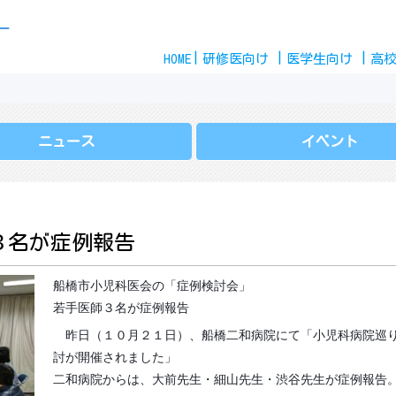
Skip
ー
to
HOME
content
研修医
向け
医学生
向け
高
ニュース
イベント
３名が症例報告
船橋市小児科医会の「症例検討会」
若手医師３名が症例報告
昨日（１０月２１日）、船橋二和病院にて「小児科病院巡
討が開催されました」
二和病院からは、大前先生・細山先生・渋谷先生が症例報告