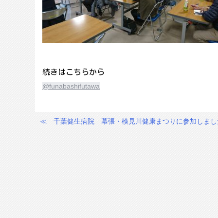
続きはこちらから
@funabashifutawa
≪
千葉健生病院 幕張・検見川健康まつりに参加しまし
投
稿
ナ
ビ
ゲ
ー
シ