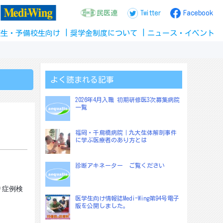
民医連
Twitter
Facebook
校生
・
予備校生
向け
奨学金
制度
について
ニュース
・
イベント
よく読まれる記事
2026年4月入職 初期研修医3次募集病院
一覧
福岡・千鳥橋病院｜九大生体解剖事件
に学ぶ医療者のあり方とは
診断アキネーター ご覧ください
り症例検
医学生向け情報誌Medi-Wing第94号電子
版を公開しました。
。