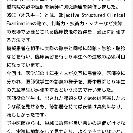
橋病院の野中医師を講師にOSCE講座を開催しました。
OSCE（オスキー）とは、Objective Structured Clinical
Examinationの略で、判断力・技術力・マナーなど実際
の現場で必要とされる臨床技能の習得を、適正に評価す
る方法です。
模擬患者を相手に実際の診察と同様に問診・触診・聴診
などを行い、臨床実習を行う５年生への進級の必須科目
になっています。
今回は、医学部の４年生４人が交互に患者役、医師役に
分かれ、医師役学生の診察の様子を、野中医師と５年生
の先輩学生が評価をするという形式で行いました。
医師役の学生は、出された課題を見て始めは困惑したよ
うな顔を見せるも、聴診器を持てば表情は真剣になり、
頼もしかったです。
野中医師からは、単純に診察が良い悪いの評価だけでな
く、実際に触診をして見せたり、よくできていないとこ