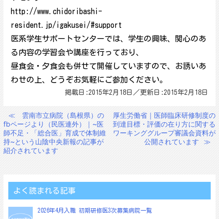
http://www.chidoribashi-
resident.jp/igakusei/#support
医系学生サポートセンターでは、学生の興味、関心のあ
る内容の学習会や講座を行っており、
昼食会・夕食会も併せて開催していますので、お誘いあ
わせの上、どうぞお気軽にご参加ください。
掲載日:2015年2月18日／更新日:2015年2月18日
≪
雲南市立病院（島根県）の
厚生労働省｜医師臨床研修制度の
投
fbページより（民医連外）｜~医
到達目標・評価の在り方に関する
稿
師不足・「総合医」育成で体制維
ワーキンググループ審議会資料が
持~という山陰中央新報の記事が
公開されています
≫
ナ
紹介されています
ビ
ゲ
ー
よく読まれる記事
シ
2026年4月入職 初期研修医3次募集病院一覧
ョ