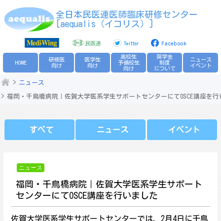
Skip
全日本民医連医師臨床研修センター
to
[aequalis（イコリス）]
content
民医連
Twitter
Facebook
高校生
奨学金
研修医
医学生
ニュース
HOME
予備校生
制度
向け
向け
イベント
向け
について
ニュース
福岡・千鳥橋病院｜佐賀大学医系学生サポートセンターにてOSCE講座を行
すべて
ニュース
イベント
ニュース
福岡・千鳥橋病院｜佐賀大学医系学生サポート
センターにてOSCE講座を行いました
佐賀大学医系学生サポートセンターでは、2月4日に千鳥